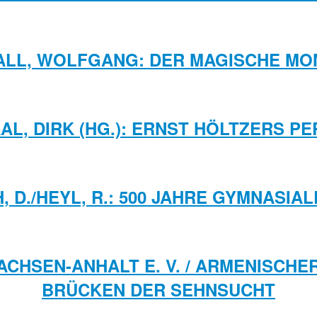
ALL, WOLFGANG: DER MAGISCHE MO
AL, DIRK (HG.): ERNST HÖLTZERS PE
H, D./HEYL, R.: 500 JAHRE GYMNASIA
ACHSEN-ANHALT E. V. / ARMENISCHE
BRÜCKEN DER SEHNSUCHT