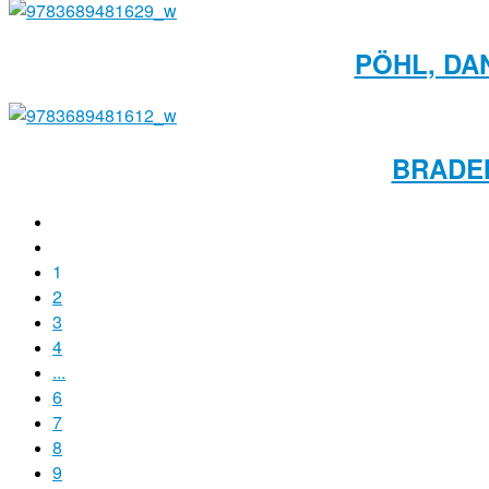
PÖHL, DA
BRADEM
1
2
3
4
...
6
7
8
9