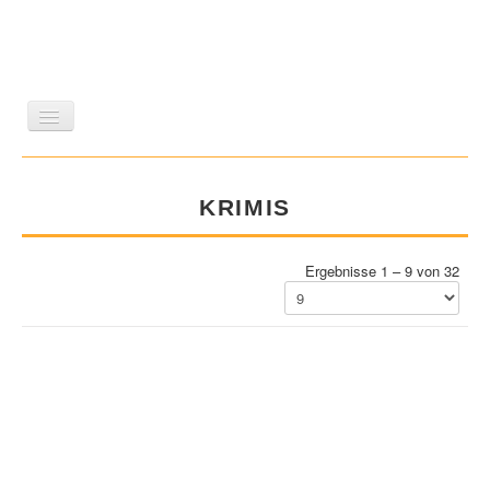
LITERATUR
REISEN
BILDBAND
KUNST
KRIMIS
GESCHICHTE
WISSENSCHAFT
REIHEN
ZEITSCHRIFTEN/VERZEICHNISSE
Ergebnisse 1 – 9 von 32