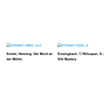
Kreitel, Henning: Der Mord an
Einsingbach, T./Wilunpan, S.:
der Mühle
Silk Mystery