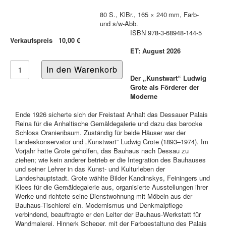
80 S., KlBr., 165 × 240 mm, Farb-
und s/w-Abb.
ISBN 978-3-68948-144-5
Verkaufspreis
10,00 €
ET: August 2026
Der „Kunstwart“ Ludwig
Grote als Förderer der
Moderne
Ende 1926 sicherte sich der Freistaat Anhalt das Dessauer Palais
Reina für die Anhaltische Gemäldegalerie und dazu das barocke
Schloss Oranienbaum. Zuständig für beide Häuser war der
Landeskonservator und „Kunstwart“ Ludwig Grote (1893–1974). Im
Vorjahr hatte Grote geholfen, das Bauhaus nach Dessau zu
ziehen; wie kein anderer betrieb er die Integration des Bauhauses
und seiner Lehrer in das Kunst- und Kulturleben der
Landeshauptstadt. Grote wählte Bilder Kandinskys, Feiningers und
Klees für die Gemäldegalerie aus, organisierte Ausstellungen ihrer
Werke und richtete seine Dienstwohnung mit Möbeln aus der
Bauhaus-Tischlerei ein. Modernismus und Denkmalpflege
verbindend, beauftragte er den Leiter der Bauhaus-Werkstatt für
Wandmalerei, Hinnerk Scheper, mit der Farbgestaltung des Palais