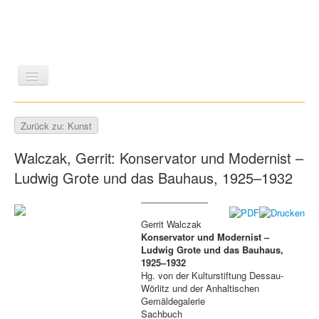
LITERATUR
REISEN
BILDBAND
KUNST
Zurück zu: Kunst
GESCHICHTE
WISSENSCHAFT
REIHEN
Walczak, Gerrit: Konservator und Modernist –
ZEITSCHRIFTEN/VERZEICHNISSE
Ludwig Grote und das Bauhaus, 1925–1932
Gerrit Walczak
Konservator und Modernist –
Ludwig Grote und das Bauhaus,
1925–1932
Hg. von der Kulturstiftung Dessau-
Wörlitz und der Anhaltischen
Gemäldegalerie
Sachbuch