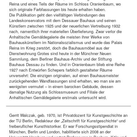
Reina und eines Teils der Räume im Schloss Oranienbaum, wo
sich originale Farbfassungen bis heute erhalten haben.
Die Publikation geht den vielfältigen Verbindungen des
Landeskonservators mit dem Dessauer Bauhaus und seinen
Künstlern zwischen 1925 und der neuerlichen Vertreibung 1932
nach, namentlich ihrer materiellen Überlieferung. Zwar verlor die
Anhaltische Gemäldegalerie die meisten ihrer Werke von
Bauhauskünstlern im Nationalsozialismus und wurde das Palais
Reina im Krieg zerstört, doch die Bauhausmöbel aus der
Dienstwohnung Grotes sind heute in der Münchner Neuen
Sammlung, dem Berliner Bauhaus-Archiv und der Stiftung
Bauhaus Dessau zu finden. Und in Oranienbaum blieb eine Reihe
1927 nach Entwürfen Schepers farblich gestalteter Räume
unversehrt: Die einzigen originalen, auf einen Bauhausmeister
zurückgehenden Wandfassungen sind erhalten, wo man sie am
wenigsten vermutet – in einem barocken Gebäude, dessen
damalige Nutzung als Schlossmuseum und Filiale der
Anhaltischen Gemäldegalerie erstmals untersucht wird.
Gerrit Walczak, geb. 1970, ist Privatdozent für Kunstgeschichte an
der TU Berlin, Redakteur der „Zeitschrift für Kunstgeschichte“ und
freiberuflicher Kunsthistoriker. Er war Forschungsstipendiat in
München, Berlin und London, habilitierte sich 2008 an der