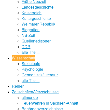
Frühe Neuzeit
Landesgeschichte
Kaiserreich
Kulturgeschichte
Weimarer Republik
Biografien
NS-Zeit
Quelleneditionen
DDR
alle Titel...
Wissenschaft
Soziologie
Psychologie
Germanistik/Literatur
alle Titel...
Reihen
Zeitschriften/Verzeichnisse
allmende
Feuerwehren in Sachsen-Anhalt
Behördenverzeichnisse