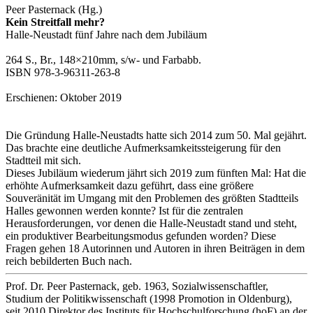
Peer Pasternack (Hg.)
Kein Streitfall mehr?
Halle‐Neustadt fünf Jahre nach dem Jubiläum
264 S., Br., 148×210mm, s/w- und Farbabb.
ISBN 978‐3‐96311‐263‐8
Erschienen: Oktober 2019
Die Gründung Halle-Neustadts hatte sich 2014 zum 50. Mal gejährt.
Das brachte eine deutliche Aufmerksamkeitssteigerung für den
Stadtteil mit sich.
Dieses Jubiläum wiederum jährt sich 2019 zum fünften Mal: Hat die
erhöhte Aufmerksamkeit dazu geführt, dass eine größere
Souveränität im Umgang mit den Problemen des größten Stadtteils
Halles gewonnen werden konnte? Ist für die zentralen
Herausforderungen, vor denen die Halle-Neustadt stand und steht,
ein produktiver Bearbeitungsmodus gefunden worden? Diese
Fragen gehen 18 Autorinnen und Autoren in ihren Beiträgen in dem
reich bebilderten Buch nach.
Prof. Dr. Peer Pasternack, geb. 1963, Sozialwissenschaftler,
Studium der Politikwissenschaft (1998 Promotion in Oldenburg),
seit 2010 Direktor des Instituts für Hochschulforschung (hoF) an der