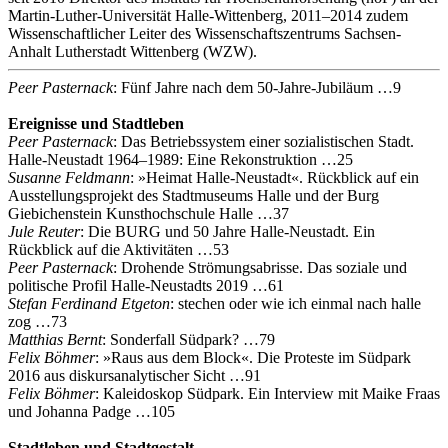
Martin-Luther-Universität Halle-Wittenberg, 2011–2014 zudem
Wissenschaftlicher Leiter des Wissenschaftszentrums Sachsen-
Anhalt Lutherstadt Wittenberg (WZW).
Peer Pasternack
: Fünf Jahre nach dem 50‐Jahre‐Jubiläum …9
Ereignisse und Stadtleben
Peer Pasternack
: Das Betriebssystem einer sozialistischen Stadt.
Halle‐Neustadt 1964–1989: Eine Rekonstruktion …25
Susanne Feldmann
: »Heimat Halle‐Neustadt«. Rückblick auf ein
Ausstellungsprojekt des Stadtmuseums Halle und der Burg
Giebichenstein Kunsthochschule Halle …37
Jule Reuter
: Die BURG und 50 Jahre Halle‐Neustadt. Ein
Rückblick auf die Aktivitäten …53
Peer Pasternack
: Drohende Strömungsabrisse. Das soziale und
politische Profil Halle‐Neustadts 2019 …61
Stefan Ferdinand Etgeton
: stechen oder wie ich einmal nach halle
zog …73
Matthias Bernt
: Sonderfall Südpark? …79
Felix Böhmer
: »Raus aus dem Block«. Die Proteste im Südpark
2016 aus diskursanalytischer Sicht …91
Felix Böhmer
: Kaleidoskop Südpark. Ein Interview mit Maike Fraas
und Johanna Padge …105
Stadtleben und Stadtgestalt