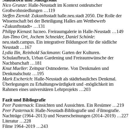
Nico Grunze
: Halle‐Neustadt im Kontext ostdeutscher
Großwohnsiedlungen …119
Steffen Zierold
: Zukunftsstadt halle.neu.stadt 2050. Die Rolle der
Wissenschaft bei der Beteiligung Halles am Wettbewerb
»Zukunftsstadt« …131
Philipp Kienast
: ha:neo. Freiraumgalerie in Halle‐Neustadt …149
Jan‐Timo Ort, Jochem Schneider, Daniel Schönle
:
neu.stadt.campus. Ein integrativer Bildungsort für die südliche
Neustadt …167
Lydia Ilin, Reinhold Sackmann
: Garten der Kulturen.
Schulaufbruch, Urban Gardening und Freiraumwünsche der
Nachbarschaft …181
Knut Mueller
: Zeitspur Ostmoderne. Von Denkmalen und
Denkmalschutz …195
Mark Escherich
: Halle‐Neustadt als städtebauliches Denkmal.
Überlegungen zu Erhaltungswürdigkeit und ‐möglichkeit im
Rahmen eines universitären Lehrprojekts …203
Fazit und Bibliografie
Peer Pasternack
: Einsichten und Aussichten. Ein Resümee …219
Peer Pasternack
: Halle‐Neustadt‐Bibliografie und ‐Filmografie.
Nachträge (1964–2013) und Neuerscheinungen (2014–2019) …227
Literatur …228
Filme 1964–2019 …243