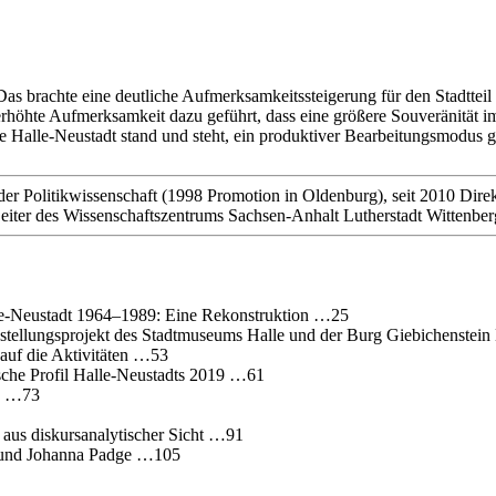
s brachte eine deutliche Aufmerksamkeitssteigerung für den Stadtteil 
erhöhte Aufmerksamkeit dazu geführt, dass eine größere Souveränität
die Halle-Neustadt stand und steht, ein produktiver Bearbeitungsmodu
 der Politikwissenschaft (1998 Promotion in Oldenburg), seit 2010 Dire
Leiter des Wissenschaftszentrums Sachsen-Anhalt Lutherstadt Wittenb
alle‐Neustadt 1964–1989: Eine Rekonstruktion …25
sstellungsprojekt des Stadtmuseums Halle und der Burg Giebichenste
auf die Aktivitäten …53
ische Profil Halle‐Neustadts 2019 …61
og …73
 aus diskursanalytischer Sicht …91
s und Johanna Padge …105