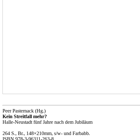
Peer Pasternack (Hg.)
Kein Streitfall mehr?
Halle‐Neustadt fünf Jahre nach dem Jubiläum
264 S., Br., 148×210mm, s/w- und Farbabb.
ISBN 978‐3‐96311‐263‐8