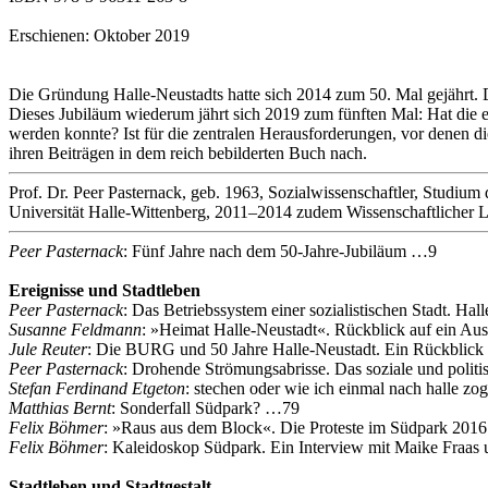
Erschienen: Oktober 2019
Die Gründung Halle-Neustadts hatte sich 2014 zum 50. Mal gejährt. Da
Dieses Jubiläum wiederum jährt sich 2019 zum fünften Mal: Hat die 
werden konnte? Ist für die zentralen Herausforderungen, vor denen 
ihren Beiträgen in dem reich bebilderten Buch nach.
Prof. Dr. Peer Pasternack, geb. 1963, Sozialwissenschaftler, Studium
Universität Halle-Wittenberg, 2011–2014 zudem Wissenschaftlicher 
Peer Pasternack
: Fünf Jahre nach dem 50‐Jahre‐Jubiläum …9
Ereignisse und Stadtleben
Peer Pasternack
: Das Betriebssystem einer sozialistischen Stadt. H
Susanne Feldmann
: »Heimat Halle‐Neustadt«. Rückblick auf ein Au
Jule Reuter
: Die BURG und 50 Jahre Halle‐Neustadt. Ein Rückblick 
Peer Pasternack
: Drohende Strömungsabrisse. Das soziale und polit
Stefan Ferdinand Etgeton
: stechen oder wie ich einmal nach halle z
Matthias Bernt
: Sonderfall Südpark? …79
Felix Böhmer
: »Raus aus dem Block«. Die Proteste im Südpark 2016
Felix Böhmer
: Kaleidoskop Südpark. Ein Interview mit Maike Fraa
Stadtleben und Stadtgestalt