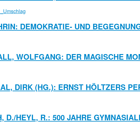
HRIN: DEMOKRATIE- UND BEGEGNU
ALL, WOLFGANG: DER MAGISCHE MO
AL, DIRK (HG.): ERNST HÖLTZERS PE
H, D./HEYL, R.: 500 JAHRE GYMNASIA