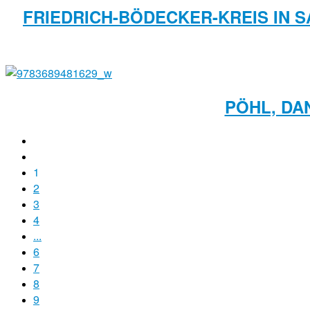
FRIEDRICH-BÖDECKER-KREIS IN S
PÖHL, DA
1
2
3
4
...
6
7
8
9