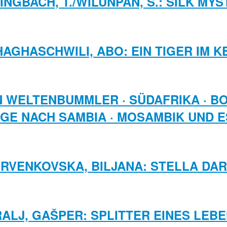
INGBACH, T./WILUNPAN, S.: SILK MY
HAGHASCHWILI, ABO: EIN TIGER IM K
 WELTENBUMMLER · SÜDAFRIKA · BO
GE NACH SAMBIA · MOSAMBIK UND E
RVENKOVSKA, BILJANA: STELLA DA
ALJ, GAŠPER: SPLITTER EINES LEB