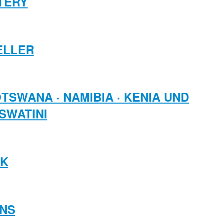
STERY
ELLER
TSWANA · NAMIBIA · KENIA UND
SWATINI
RK
ENS