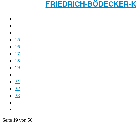
FRIEDRICH-BÖDECKER-KR
...
15
16
17
18
19
...
21
22
23
Seite 19 von 50