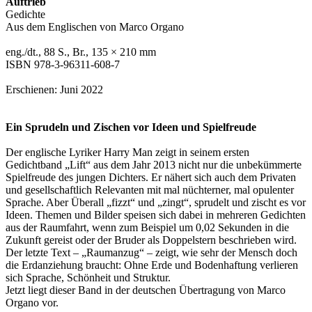
Auftrieb
Gedichte
Aus dem Englischen von Marco Organo
eng./dt., 88 S., Br., 135 × 210 mm
ISBN 978-3-96311-608-7
Erschienen: Juni 2022
Ein Sprudeln und Zischen vor Ideen und Spielfreude
Der englische Lyriker Harry Man zeigt in seinem ersten
Gedichtband „Lift“ aus dem Jahr 2013 nicht nur die unbekümmerte
Spielfreude des jungen Dichters. Er nähert sich auch dem Privaten
und gesellschaftlich Relevanten mit mal nüchterner, mal opulenter
Sprache. Aber Überall „fizzt“ und „zingt“, sprudelt und zischt es vor
Ideen. Themen und Bilder speisen sich dabei in mehreren Gedichten
aus der Raumfahrt, wenn zum Beispiel um 0,02 Sekunden in die
Zukunft gereist oder der Bruder als Doppelstern beschrieben wird.
Der letzte Text – „Raumanzug“ – zeigt, wie sehr der Mensch doch
die Erdanziehung braucht: Ohne Erde und Bodenhaftung verlieren
sich Sprache, Schönheit und Struktur.
Jetzt liegt dieser Band in der deutschen Übertragung von Marco
Organo vor.