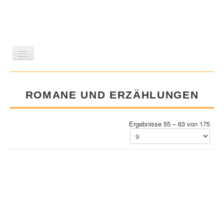
LITERATUR
REISEN
BILDBAND
KUNST
ROMANE UND ERZÄHLUNGEN
GESCHICHTE
WISSENSCHAFT
REIHEN
ZEITSCHRIFTEN/VERZEICHNISSE
Ergebnisse 55 – 63 von 175