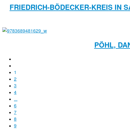
FRIEDRICH-BÖDECKER-KREIS IN S
PÖHL, DA
1
2
3
4
...
6
7
8
9