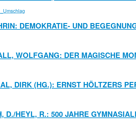
HRIN: DEMOKRATIE- UND BEGEGNU
ALL, WOLFGANG: DER MAGISCHE MO
AL, DIRK (HG.): ERNST HÖLTZERS PE
H, D./HEYL, R.: 500 JAHRE GYMNASIA