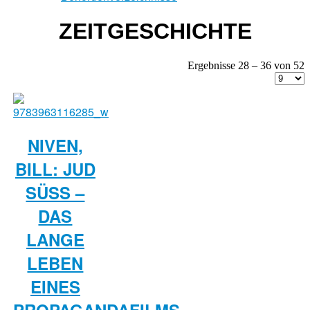
ZEITGESCHICHTE
Ergebnisse 28 – 36 von 52
NIVEN,
BILL: JUD
SÜSS – D
AS L
ANGE L
EBEN E
INES P
ROPAGANDAFILMS