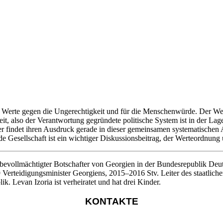
 sind Werte gegen die Ungerechtigkeit und für die Menschenwürde. Der Weg
it, also der Verantwortung gegründete politische System ist in der Lag
er findet ihren Ausdruck gerade in dieser gemeinsamen systematischen
de Gesellschaft ist ein wichtiger Diskussionsbeitrag, der Werteordnung
nd bevollmächtigter Botschafter von Georgien in der Bundesrepublik De
Verteidigungsminister Georgiens, 2015–2016 Stv. Leiter des staatlich
. Levan Izoria ist verheiratet und hat drei Kinder.
KONTAKTE