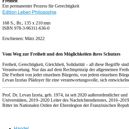
Freiheit
Ein permanenter Prozess für Gerechtigkeit
Edition Leben Philosophie
168 S., Br., 135 x 210 mm
ISBN 978-3-96311-636-0
Erschienen: März 2022
Vom Weg zur Freiheit und den Möglichkeiten ihres Schutzes
Freiheit, Gerechtigkeit, Gleichheit, Solidarität – all diese Begriffe
Verantwortung. Nur das auf dem Rechtsprinzip der allgemeinen Freihe
Die Freiheit von jeder einzelnen Bürgerin, von jedem einzelnen Bürg
Levan Izorias Plädoyer für eine verantwortungsvolle, sich entwickeln
Prof. Dr. Levan Izoria, geb. 1974, ist seit 2020 außerordentlicher u
Universitäten, 2019–2020 Leiter des Nachrichtendienstes, 2016–2019 
Ritter im Nationalen Orden der Ehrenlegion der Französischen Republik
Handel