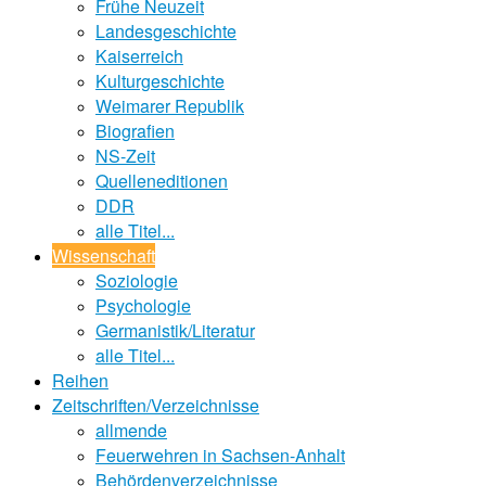
Frühe Neuzeit
Landesgeschichte
Kaiserreich
Kulturgeschichte
Weimarer Republik
Biografien
NS-Zeit
Quelleneditionen
DDR
alle Titel...
Wissenschaft
Soziologie
Psychologie
Germanistik/Literatur
alle Titel...
Reihen
Zeitschriften/Verzeichnisse
allmende
Feuerwehren in Sachsen-Anhalt
Behördenverzeichnisse