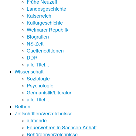
Frühe Neuzeit
Landesgeschichte
Kaiserreich
Kulturgeschichte
Weimarer Republik
Biografien
NS-Zeit
Quelleneditionen
DDR
alle Titel...
Wissenschaft
Soziologie
Psychologie
Germanistik/Literatur
alle Titel...
Reihen
Zeitschriften/Verzeichnisse
allmende
Feuerwehren in Sachsen-Anhalt
Behördenverzeichnisse