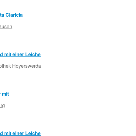
ta Claricia
hausen
d mit einer Leiche
iothek Hoyerswerda
 mit
urg
d mit einer Leiche