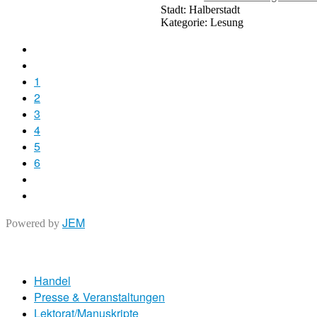
Stadt:
Halberstadt
Kategorie:
Lesung
1
2
3
4
5
6
JEM
Powered by
Handel
Presse & Veranstaltungen
Lektorat/Manuskripte