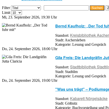
Filter
Suchen
Z
Limit
Mi, 23. September 2026
,
19:30 Uhr
Bernd Kaufholz: „Der Tod fuh
Kreisbibliothek Asche
Standort:
Stadt:
Aschersleben
Kategorie:
Lesung und Gespräch
Do, 24. September 2026
,
18:00 Uhr
Gila Freis: Die Landgräfin Jut
Stadtbibliothek Stadti
Standort:
Stadt:
Stadtilm
Kategorie:
Lesung und Gespräch
Do, 24. September 2026
,
19:00 Uhr
"Was uns trägt" – Podiumsg
Kabarett Nörgelsäcke
Standort:
Stadt:
Gößnitz
Kategorie:
Buchvorstellung und P