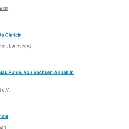
uditz
ta Claricia
othek Landsberg
hias Puhle: Von Sachsen-Anhalt in
 e.V.
 mit
err