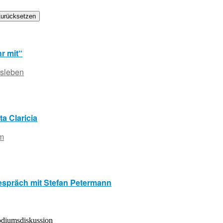
urücksetzen
r mit“
rsleben
ta Claricia
lm
espräch mit Stefan Petermann
odiumsdiskussion