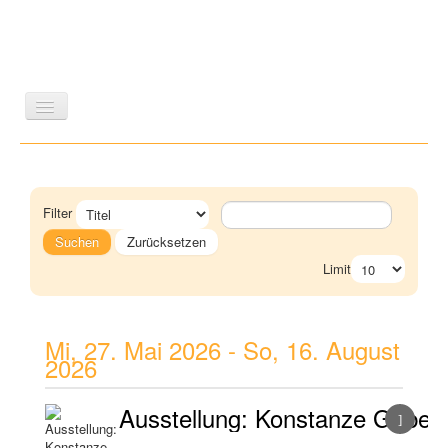
LITERATUR
REISEN
BILDBAND
KUNST
GESCHICHTE
WISSENSCHAFT
REIHEN
Filter
ZEITSCHRIFTEN/VERZEICHNISSE
Suchen
Zurücksetzen
Limit
Mi, 27. Mai 2026
-
So, 16. August
2026