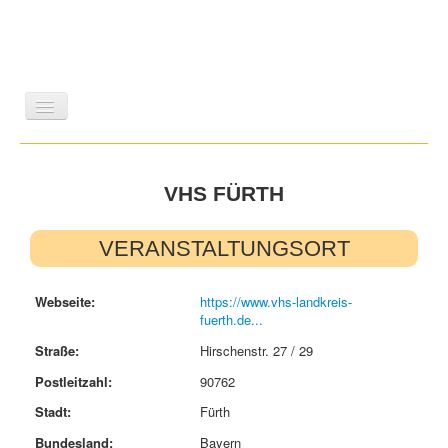
LITERATUR
REISEN
BILDBAND
KUNST
GESCHICHTE
VHS FÜRTH
WISSENSCHAFT
REIHEN
ZEITSCHRIFTEN/VERZEICHNISSE
VERANSTALTUNGSORT
Webseite:
https://www.vhs-landkreis-
fuerth.de...
Straße:
Hirschenstr. 27 / 29
Postleitzahl:
90762
Stadt:
Fürth
Bundesland:
Bayern