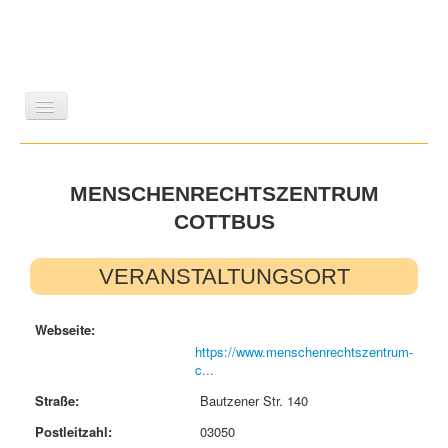
LITERATUR
REISEN
BILDBAND
KUNST
MENSCHENRECHTSZENTRUM
GESCHICHTE
WISSENSCHAFT
REIHEN
COTTBUS
ZEITSCHRIFTEN/VERZEICHNISSE
VERANSTALTUNGSORT
Webseite:
https://www.menschenrechtszentrum-
c...
Straße:
Bautzener Str. 140
Postleitzahl:
03050