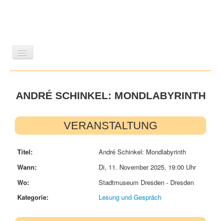
LITERATUR
REISEN
BILDBAND
KUNST
ANDRÉ SCHINKEL: MONDLABYRINTH
GESCHICHTE
WISSENSCHAFT
REIHEN
ZEITSCHRIFTEN/VERZEICHNISSE
VERANSTALTUNG
Titel:
André Schinkel: Mondlabyrinth
Wann:
Di, 11. November 2025
,
19:00 Uhr
Wo:
Stadtmuseum Dresden - Dresden
Kategorie:
Lesung und Gespräch