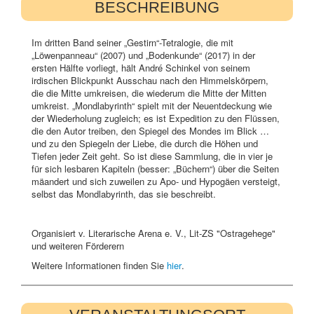
BESCHREIBUNG
Im dritten Band seiner „Gestirn“-Tetralogie, die mit
„Löwenpanneau“ (2007) und „Bodenkunde“ (2017) in der
ersten Hälfte vorliegt, hält André Schinkel von seinem
irdischen Blickpunkt Ausschau nach den Himmelskörpern,
die die Mitte umkreisen, die wiederum die Mitte der Mitten
umkreist. „Mondlabyrinth“ spielt mit der Neuentdeckung wie
der Wiederholung zugleich; es ist Expedition zu den Flüssen,
die den Autor treiben, den Spiegel des Mondes im Blick …
und zu den Spiegeln der Liebe, die durch die Höhen und
Tiefen jeder Zeit geht. So ist diese Sammlung, die in vier je
für sich lesbaren Kapiteln (besser: „Büchern“) über die Seiten
mäandert und sich zuweilen zu Apo- und Hypogäen versteigt,
selbst das Mondlabyrinth, das sie beschreibt.
Organisiert v. Literarische Arena e. V., Lit-ZS "Ostragehege"
und weiteren Förderern
Weitere Informationen finden Sie
hier
.