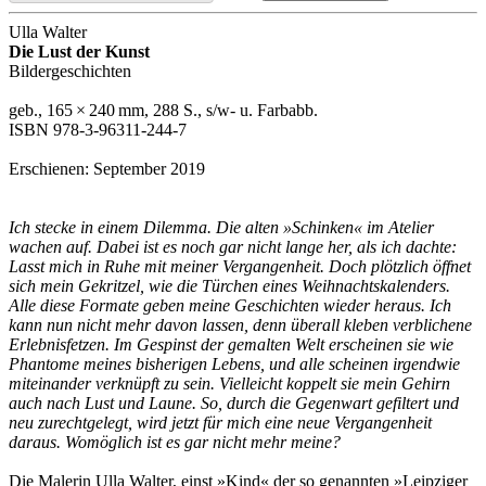
Ulla Walter
Die Lust der Kunst
Bildergeschichten
geb., 165 × 240 mm, 288 S., s/w- u. Farbabb.
ISBN 978-3-96311-244-7
Erschienen: September 2019
Ich stecke in einem Dilemma. Die alten »Schinken« im Atelier
wachen auf. Dabei ist es noch gar nicht lange her, als ich dachte:
Lasst mich in Ruhe mit meiner Vergangenheit. Doch plötzlich öffnet
sich mein Gekritzel, wie die Türchen eines Weihnachtskalenders.
Alle diese Formate geben meine Geschichten wieder heraus. Ich
kann nun nicht mehr davon lassen, denn überall kleben verblichene
Erlebnisfetzen. Im Gespinst der gemalten Welt erscheinen sie wie
Phantome meines bisherigen Lebens, und alle scheinen irgendwie
miteinander verknüpft zu sein. Vielleicht koppelt sie mein Gehirn
auch nach Lust und Laune. So, durch die Gegenwart gefiltert und
neu zurechtgelegt, wird jetzt für mich eine neue Vergangenheit
daraus. Womöglich ist es gar nicht mehr meine?
Die Malerin Ulla Walter, einst »Kind« der so genannten »Leipziger