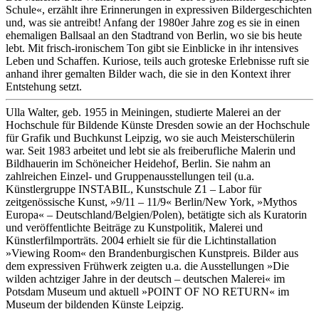
Schule«, erzählt ihre Erinnerungen in expressiven Bildergeschichten
und, was sie antreibt! Anfang der 1980er Jahre zog es sie in einen
ehemaligen Ballsaal an den Stadtrand von Berlin, wo sie bis heute
lebt. Mit frisch-ironischem Ton gibt sie Einblicke in ihr intensives
Leben und Schaffen. Kuriose, teils auch groteske Erlebnisse ruft sie
anhand ihrer gemalten Bilder wach, die sie in den Kontext ihrer
Entstehung setzt.
Ulla Walter, geb. 1955 in Meiningen, studierte Malerei an der
Hochschule für Bildende Künste Dresden sowie an der Hochschule
für Grafik und Buchkunst Leipzig, wo sie auch Meisterschülerin
war. Seit 1983 arbeitet und lebt sie als freiberufliche Malerin und
Bildhauerin im Schöneicher Heidehof, Berlin. Sie nahm an
zahlreichen Einzel- und Gruppenausstellungen teil (u.a.
Künstlergruppe INSTABIL, Kunstschule Z1 – Labor für
zeitgenössische Kunst, »9/11 – 11/9« Berlin/New York, »Mythos
Europa« – Deutschland/Belgien/Polen), betätigte sich als Kuratorin
und veröffentlichte Beiträge zu Kunstpolitik, Malerei und
Künstlerfilmporträts. 2004 erhielt sie für die Lichtinstallation
»Viewing Room« den Brandenburgischen Kunstpreis. Bilder aus
dem expressiven Frühwerk zeigten u.a. die Ausstellungen »Die
wilden achtziger Jahre in der deutsch – deutschen Malerei« im
Potsdam Museum und aktuell »POINT OF NO RETURN« im
Museum der bildenden Künste Leipzig.