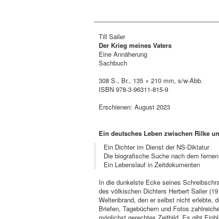
Till Sailer
Der Krieg meines Vaters
Eine Annäherung
Sachbuch
308 S., Br., 135 × 210 mm, s/w-Abb.
ISBN 978-3-96311-815-9
Erschienen: August 2023
Ein deutsches Leben zwischen Rilke un
Ein Dichter im Dienst der NS-Diktatur
Die biografische Suche nach dem fernen
Ein Lebenslauf in Zeitdokumenten
In die dunkelste Ecke seines Schreibschran
des völkischen Dichters Herbert Sailer (1
Weltenbrand, den er selbst nicht erlebte, 
Briefen, Tagebüchern und Fotos zahlreiche
möglichst gerechtes Zeitbild. Es gibt Ein