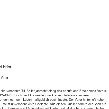
d Hitler
 Vater
ks verbannte Till Sailer jahrzehntelang das schriftliche Erbe seines Vaters,
912–1945). Doch der Ukrainekrieg weckte sein Interesse an jenem
der dennoch sein Leben maßgeblich beeinflusste. Der Vater hinterließ neben
, meist unveröffentlichte Gedichte. Aus diesen Quellen formte der Sohn ein
blick in Denken und Fühlen eines gebildeten, privat durchaus sympathischen