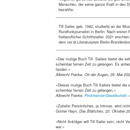
Menschen, der seine ganze Kraft in den Die
bezahlte.
Till Sailer, geb. 1942, studierte an der M
Rundfunkjournalist in Berlin. Nach ersten 
freiberuflicher Schriftsteller. 2021 ersch
dem ver.di-Literaturpreis Berlin-Brandenb
»Das mutige Buch Till Sailers bietet die sel
scheinbar fernen Zeit zu gelangen. Es antwor
fanden
Albrecht Franke, Ort der Augen, 29. Mai 
»Dieses mutige Buch Till Sailers bietet die 
scheinbar fernen Zeit zu gelangen.«
Albrecht Franke,
Pirckheimer-Gesellschaft
, 
»Zutiefst Persönliches, ja Intimes, wird nic
Günter Hayn, Das Blättchen, 23. Oktober 2
»Nicht Ankläger will Till Sailer sein, nicht V
war.«