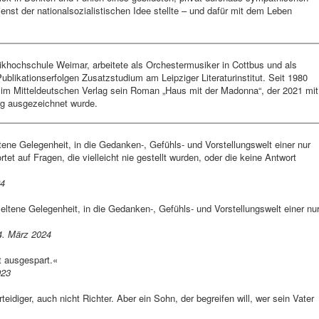
nst der nationalsozialistischen Idee stellte – und dafür mit dem Leben
usikhochschule Weimar, arbeitete als Orchestermusiker in Cottbus und als
Publikationserfolgen Zusatzstudium am Leipziger Literaturinstitut. Seit 1980
ien im Mitteldeutschen Verlag sein Roman „Haus mit der Madonna“, der 2021 mit
urg ausgezeichnet wurde.
tene Gelegenheit, in die Gedanken-, Gefühls- und Vorstellungswelt einer nur
tet auf Fragen, die vielleicht nie gestellt wurden, oder die keine Antwort
.«
2024
seltene Gelegenheit, in die Gedanken-, Gefühls- und Vorstellungswelt einer nu
4. März 2024
ht ausgespart.«
023
erteidiger, auch nicht Richter. Aber ein Sohn, der begreifen will, wer sein Vater