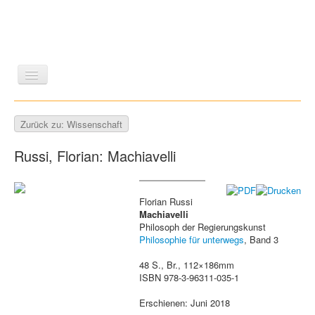
LITERATUR
REISEN
BILDBAND
KUNST
Zurück zu: Wissenschaft
GESCHICHTE
WISSENSCHAFT
REIHEN
Russi, Florian: Machiavelli
ZEITSCHRIFTEN/VERZEICHNISSE
Florian Russi
Machiavelli
Philosoph der Regierungskunst
Philosophie für unterwegs
, Band 3
48 S., Br., 112×186mm
ISBN 978-3-96311-035-1
Erschienen: Juni 2018