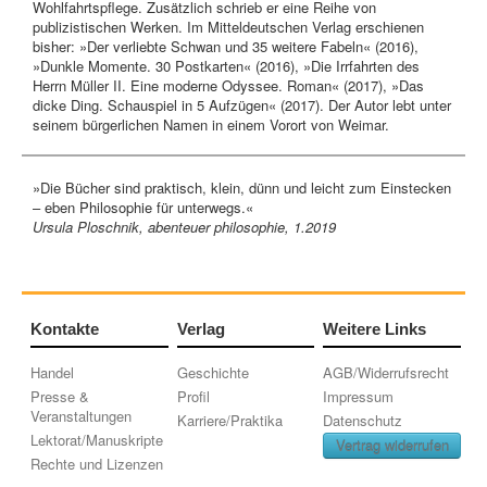
Wohlfahrtspflege. Zusätzlich schrieb er eine Reihe von
publizistischen Werken. Im Mitteldeutschen Verlag erschienen
bisher: »Der verliebte Schwan und 35 weitere Fabeln« (2016),
»Dunkle Momente. 30 Postkarten« (2016), »Die Irrfahrten des
Herrn Müller II. Eine moderne Odyssee. Roman« (2017), »Das
dicke Ding. Schauspiel in 5 Aufzügen« (2017). Der Autor lebt unter
seinem bürgerlichen Namen in einem Vorort von Weimar.
»Die Bücher sind praktisch, klein, dünn und leicht zum Einstecken
– eben Philosophie für unterwegs.«
Ursula Ploschnik, abenteuer philosophie, 1.2019
Kontakte
Verlag
Weitere Links
Handel
Geschichte
AGB/Widerrufsrecht
Presse &
Profil
Impressum
Veranstaltungen
Karriere/Praktika
Datenschutz
Lektorat/Manuskripte
Vertrag widerrufen
Rechte und Lizenzen