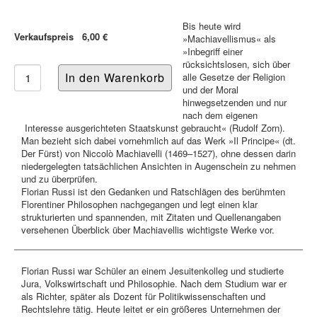
Bis heute wird
Verkaufspreis
6,00 €
»Machiavellismus« als
»Inbegriff einer
rücksichtslosen, sich über
alle Gesetze der Religion
und der Moral
hinwegsetzenden und nur
nach dem eigenen
Interesse ausgerichteten Staatskunst gebraucht« (Rudolf Zorn).
Man bezieht sich dabei vornehmlich auf das Werk »Il Principe« (dt.
Der Fürst) von Niccolò Machiavelli (1469–1527), ohne dessen darin
niedergelegten tatsächlichen Ansichten in Augenschein zu nehmen
und zu überprüfen.
Florian Russi ist den Gedanken und Ratschlägen des berühmten
Florentiner Philosophen nachgegangen und legt einen klar
strukturierten und spannenden, mit Zitaten und Quellenangaben
versehenen Überblick über Machiavellis wichtigste Werke vor.
Florian Russi war Schüler an einem Jesuitenkolleg und studierte
Jura, Volkswirtschaft und Philosophie. Nach dem Studium war er
als Richter, später als Dozent für Politikwissenschaften und
Rechtslehre tätig. Heute leitet er ein größeres Unternehmen der