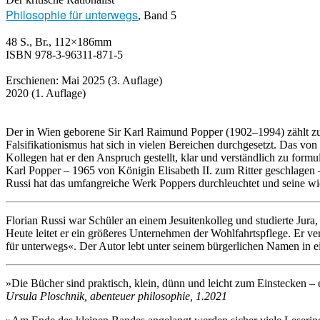
Philosophie für unterwegs
, Band 5
48 S., Br., 112×186mm
ISBN 978-3-96311-871-5
Erschienen: Mai 2025 (3. Auflage)
2020 (1. Auflage)
Der in Wien geborene Sir Karl Raimund Popper (1902–1994) zählt zu 
Falsifikationismus hat sich in vielen Bereichen durchgesetzt. Das v
Kollegen hat er den Anspruch gestellt, klar und verständlich zu form
Karl Popper – 1965 von Königin Elisabeth II. zum Ritter geschlagen
Russi hat das umfangreiche Werk Poppers durchleuchtet und seine wi
Florian Russi war Schüler an einem Jesuitenkolleg und studierte Jura,
Heute leitet er ein größeres Unternehmen der Wohlfahrtspflege. Er ve
für unterwegs«. Der Autor lebt unter seinem bürgerlichen Namen in 
»Die Bücher sind praktisch, klein, dünn und leicht zum Einstecken –
Ursula Ploschnik, abenteuer philosophie, 1.2021