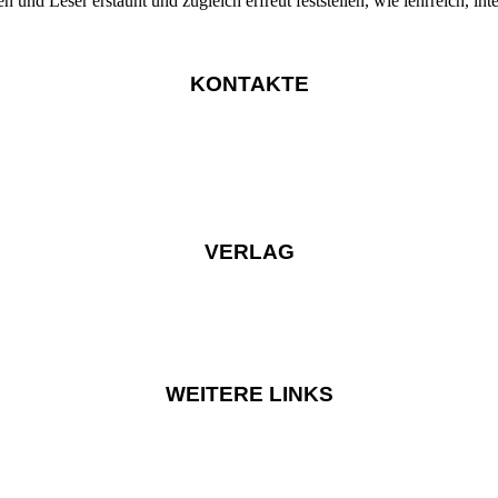
nd Leser erstaunt und zugleich erfreut feststellen, wie lehrreich, int
KONTAKTE
VERLAG
WEITERE LINKS