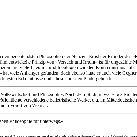
den bedeutendsten Philosophen der Neuzeit. Er ist der Erfinder des »
on ihm entwickelte Prinzip von »Versuch und Irrtum« ist für ungezählt
ulieren und viele Theorien und Ideologien wie den Kommunismus hat er i
 – hat viele Anhänger gefunden, doch ebenso hatte er auch viele Gegne
chtigsten Erkenntnisse und Thesen auf den Punkt gebracht.
 Volkswirtschaft und Philosophie. Nach dem Studium war er als Richter,
röffentlichte verschiedene belletristische Werke, u.a. im Mitteldeutsc
einem Vorort von Weimar.
 eben Philosophie für unterwegs.«