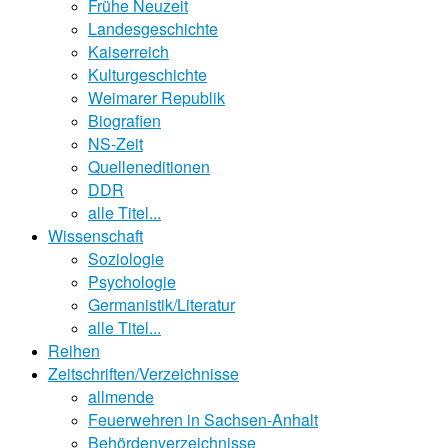
Frühe Neuzeit
Landesgeschichte
Kaiserreich
Kulturgeschichte
Weimarer Republik
Biografien
NS-Zeit
Quelleneditionen
DDR
alle Titel...
Wissenschaft
Soziologie
Psychologie
Germanistik/Literatur
alle Titel...
Reihen
Zeitschriften/Verzeichnisse
allmende
Feuerwehren in Sachsen-Anhalt
Behördenverzeichnisse