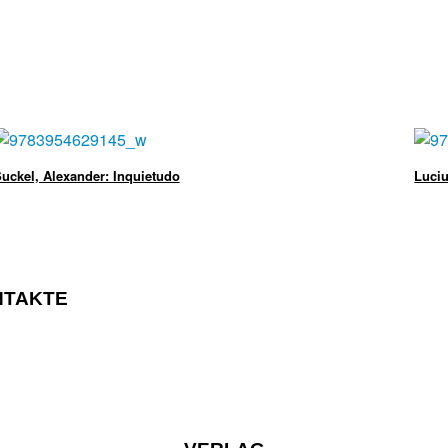
uckel, Alexander: Inquietudo
Luciu
NTAKTE