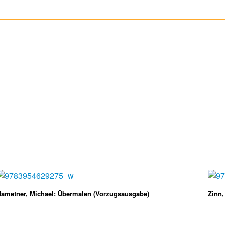
ametner, Michael: Übermalen (Vorzugsausgabe)
Zinn,