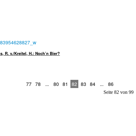
s, R. v./Kreitel, H.: Noch’n Bier?
77
78
...
80
81
82
83
84
...
86
Seite 82 von 99