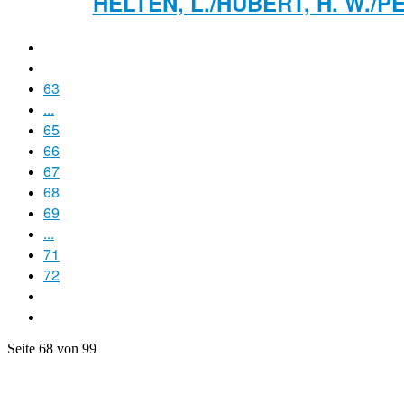
HELTEN, L./HUBERT, H. W./
63
...
65
66
67
68
69
...
71
72
Seite 68 von 99