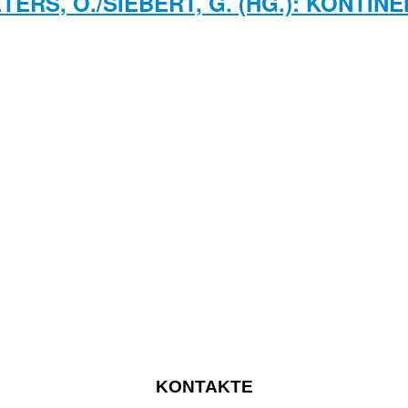
PETERS, O./SIEBERT, G. (HG.): KONT
KONTAKTE