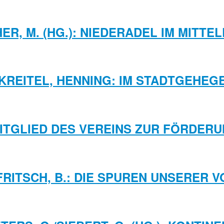
ER, M. (HG.): NIEDERADEL IM MITTE
KREITEL, HENNING: IM STADTGEHEG
MITGLIED DES VEREINS ZUR FÖRDE
/FRITSCH, B.: DIE SPUREN UNSERER