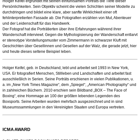
Holger Keifel ergründet mit seinen einfühlsamen Porträts die Tiefe dieser
Persönlichkeiten. Sein Objektiv scheint die vielen Schichten seiner Modelle zu
durchdringen und bildet eine klare, aber sanfte Wirklichkeit einer oft
fehlinterpretierten Fassade ab. Die Fotografien erzählen von Mut, Abenteuer
und der Leidenschaft für das Handwerk.
Der Fotograf hat die Porträtierten über ihre Erfahrungen während ihrer
Wanderschaft interviewt. Gegen die Mythologisierung der Wanderschaft entlarvt
er stereotype Vorstellungsmuster vom Zimmermann in schwarzer Kluft mit
Geschichten über Gesellinnen und Gesellen auf der Walz, die gerade jetzt, hier
und heute dieses seltene Beispiel leben.
Holger Keifel, geb. in Deutschland, lebt und arbeitet seit 1993 in New York,
USA. Er fotografiert Menschen, Stillleben und Landschaften und arbeitet fast
ausschließlich in Serien. Seine Porträts erschienen in vielen Publikationen, u.
a. im „New York Times Magazine“, dem „Spiegel“, „American Photography“ und
in zahlreichen Büchern. 2010 erschien sein Bildband „BOX – The Face of
Boxing“, eine Hommage an 100 der größten lebenden Legenden des
Boxsports. Seine Arbeiten wurden mehrfach ausgezeichnet und in sind
Museumssammlungen in den Vereinigten Staaten und Europa vertreten.
ICMA AWARD