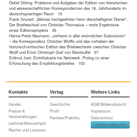
Detlef Döring: Probleme und Aufgaben der Edition von literarischen
und wissenschaftlichen Korrespondenzen des 18. Jahrhunderts im
deutschsprachigen Raum 15
Frank Grunert: „Meines hochgeehrten herrn dienstwilligster Diener“.
Der Briefwechsel von Christian Thomasius – erste Ergebnisse
eines Editionsprojekts 35
Hanns-Peter Neumann: „verharre in aller ersinnlichen Submission“
– die Korrespondenz Christian Wolffs und das vorhaben der
historisch-kritischen Edition des Briefwechsels zwischen Christian
Wolff und Ernst Christoph Graf von Manteuffel 57
Erdmut Jost: Eintrittskarte ins Netzwerk. Prolog zu einer
Erforschung des Empfehlungsbriefes 103
Kontakte
Verlag
Weitere Links
Handel
Geschichte
AGB/Widerrufsrecht
Presse &
Profil
Impressum
Veranstaltungen
Karriere/Praktika
Datenschutz
Lektorat/Manuskripte
Vertrag widerrufen
Rechte und Lizenzen