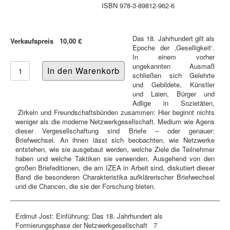
ISBN 978-3-89812-962-6
Das 18. Jahrhundert gilt als
Verkaufspreis
10,00 €
Epoche der ‚Geselligkeit‘.
In einem vorher
ungekannten Ausmaß
schließen sich Gelehrte
und Gebildete, Künstler
und Laien, Bürger und
Adlige in Sozietäten,
Zirkeln und Freundschaftsbünden zusammen: Hier beginnt nichts
weniger als die moderne Netzwerkgesellschaft. Medium wie Agens
dieser Vergesellschaftung sind Briefe – oder genauer:
Briefwechsel. An ihnen lässt sich beobachten, wie Netzwerke
entstehen, wie sie ausgebaut werden, welche Ziele die Teilnehmer
haben und welche Taktiken sie verwenden. Ausgehend von den
großen Briefeditionen, die am IZEA in Arbeit sind, diskutiert dieser
Band die besonderen Charakteristika aufklärerischer Briefwechsel
und die Chancen, die sie der Forschung bieten.
Erdmut Jost: Einführung: Das 18. Jahrhundert als
Formierungsphase der Netzwerkgesellschaft 7