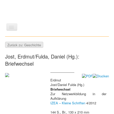
LITERATUR
REISEN
BILDBAND
KUNST
Zurück zu: Geschichte
GESCHICHTE
WISSENSCHAFT
REIHEN
Jost, Erdmut/Fulda, Daniel (Hg.):
ZEITSCHRIFTEN/VERZEICHNISSE
Briefwechsel
Erdmut
Jost/Daniel Fulda (Hg.)
Briefwechsel
Zur Netzwerkbildung in der
Aufklärung
IZEA – Kleine Schriften
4/2012
144 S., Br., 130 x 210 mm