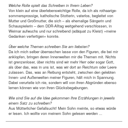
Welche Rolle spielt das Schreiben in Ihrem Leben?
Von klein auf eine überlebenswichtige Rolle, da ich als rothaarige-
sommersprossige, katholische Stotterin, vaterlos, begleitet von
Mutter und Großmutter, die sich – als ehemalige Sängerin und
Schauspielerin – dem DDR-Alltag weitgehend verschlossen, in
Weimar aufwuchs und nur schreibend (adä
quat zu Kleist) »meine
Gedanken verfertigen« konnte.
Über welche Themen schreiben Sie am liebsten?
Da ich mich selber überraschen lasse von den Figuren, die bei mir
anklopfen, bringen deren Innenwelten mir die Themen mit. Nichts
ist grenzenloser, über nichts sind wir mehr Herr oder sogar Gott,
als über das, was in uns ist, was wir dort an Reichtum oder Leere
zulassen. Das, was an Reibung entsteht, zwischen den gelebten
Innen- und Außenwelten meiner Figuren, hält mich in Spannung.
Dabei verurteile ich nie, sondern will von ihren Abgründen ebenso
lernen können wie von ihren Glücksbegabungen.
Wie sind Sie auf die Idee gekommen Ihre Erzählungen in jeweils
einem Satz zu schreiben?
Aus Mütterlicher Gefallsucht! Mein Sohn meinte, so etwas würde
er lesen. Ich wollte von meinem Sohn gelesen werden ...