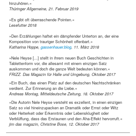
hinzuhören.«
Thüringer Allgemeine, 21. Februar 2019
»Es gibt oft überraschende Pointen.«
Lesefutter 2018
»Den Erzählungen haftet ein dämpfender Unterton an, der eine
Komposition von trauriger Schönheit offenbart.«
Katharina Hoppe,
gassenhauer.blog
, 11. März 2018
»Nele Heyse [...] stellt in ihrem neuen Buch Geschichten in
Tablettenform vor, die allesamt mit einem einzigen Satz
auskommen und doch die ganze Welt bedeuten können.«
FRIZZ. Das Magazin für Halle und Umgebung, Oktober 2017
»Ein Buch, das einen Platz auf den deutschen Nachtschränken
verdient. Zur Erinnerung an die Liebe.«
Andreas Montag, Mitteldeutsche Zeitung, 18. Oktober 2017
»Die Autorin Nele Heyse versteht es exzellent, in einen einzigen
Satz so viel hineinzupacken an Dramatik oder Ernst oder Witz
oder Heiterkeit oder Erkenntnis oder Lebensklugheit oder
Verblüffung, dass das Erstaunen und den Aha-Effekt hervorruft.«
jim das magazin, Christine Bose, 12. Oktober 2017