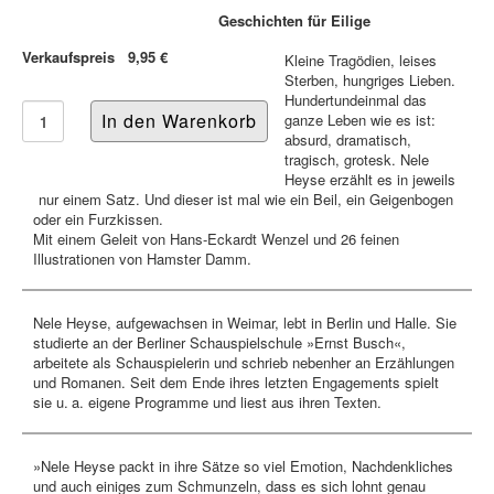
Geschichten für Eilige
Verkaufspreis
9,95 €
Kleine Tragödien, leises
Sterben, hungriges Lieben.
Hundertundeinmal das
ganze Leben wie es ist:
absurd, dramatisch,
tragisch, grotesk. Nele
Heyse erzählt es in jeweils
nur einem Satz. Und dieser ist mal wie ein Beil, ein Geigenbogen
oder ein Furzkissen.
Mit einem Geleit von Hans-Eckardt Wenzel und 26 feinen
Illustrationen von Hamster Damm.
Nele Heyse, aufgewachsen in Weimar, lebt in Berlin und Halle. Sie
studierte an der Berliner Schauspielschule »Ernst Busch«,
arbeitete als Schauspielerin und schrieb nebenher an Erzählungen
und Romanen. Seit dem Ende ihres letzten Engagements spielt
sie u. a. eigene Programme und liest aus ihren Texten.
»Nele Heyse packt in ihre Sätze so viel Emotion, Nachdenkliches
und auch einiges zum Schmunzeln, dass es sich lohnt genau