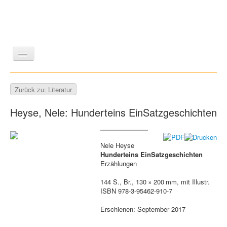
LITERATUR
REISEN
BILDBAND
KUNST
Zurück zu: Literatur
GESCHICHTE
WISSENSCHAFT
REIHEN
Heyse, Nele: Hunderteins EinSatzgeschichten
ZEITSCHRIFTEN/VERZEICHNISSE
Nele Heyse
Hunderteins EinSatzgeschichten
Erzählungen
144 S., Br., 130 × 200 mm, mit Illustr.
ISBN 978-3-95462-910-7
Erschienen: September 2017