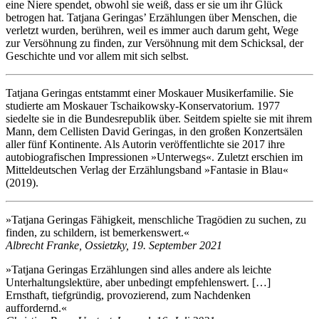
eine Niere spendet, obwohl sie weiß, dass er sie um ihr Glück
betrogen hat. Tatjana Geringas’ Erzählungen über Menschen, die
verletzt wurden, berühren, weil es immer auch darum geht, Wege
zur Versöhnung zu finden, zur Versöhnung mit dem Schicksal, der
Geschichte und vor allem mit sich selbst.
Tatjana Geringas entstammt einer Moskauer Musikerfamilie. Sie
studierte am Moskauer Tschaikowsky-Konservatorium. 1977
siedelte sie in die Bundesrepublik über. Seitdem spielte sie mit ihrem
Mann, dem Cellisten David Geringas, in den großen Konzertsälen
aller fünf Kontinente. Als Autorin veröffentlichte sie 2017 ihre
autobiografischen Impressionen »Unterwegs«. Zuletzt erschien im
Mitteldeutschen Verlag der Erzählungsband »Fantasie in Blau«
(2019).
»Tatjana Geringas Fähigkeit, menschliche Tragödien zu suchen, zu
finden, zu schildern, ist bemerkenswert.«
Albrecht Franke, Ossietzky, 19. September 2021
»Tatjana Geringas Erzählungen sind alles andere als leichte
Unterhaltungslektüre, aber unbedingt empfehlenswert. […]
Ernsthaft, tiefgründig, provozierend, zum Nachdenken
auffordernd.«