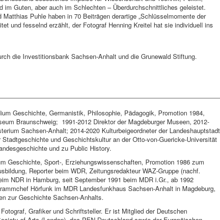
 im Guten, aber auch im Schlechten – Überdurchschnittliches geleistet.
d Matthias Puhle haben in 70 Beiträgen derartige „Schlüsselmomente der
et und fesselnd erzählt, der Fotograf Henning Kreitel hat sie individuell ins
urch die Investitionsbank Sachsen-Anhalt und die Grunewald Stiftung.
dium Geschichte, Germanistik, Philosophie, Pädagogik, Promotion 1984,
useum Braunschweig;
1991-2012 Direktor der Magdeburger Museen, 2012-
isterium Sachsen-Anhalt; 2014-2020 Kulturbeigeordneter der Landeshauptstadt
 Stadtgeschichte und Geschichtskultur an der Otto-von-Guericke-Universität
ndesgeschichte und zu Public History.
ium Geschichte, Sport-, Erziehungswissenschaften, Promotion 1986 zum
Ausbildung, Reporter beim WDR, Zeitungsredakteur WAZ-Gruppe (nachf.
eim NDR in Hamburg, seit September 1991 beim MDR i.Gr., ab 1992
ogrammchef Hörfunk im MDR Landesfunkhaus Sachsen-Anhalt in Magdeburg,
onen zur Geschichte Sachsen-Anhalts.
 Fotograf, Grafiker und Schriftsteller. Er ist Mitglied der Deutschen
 Society of Arts (London), des PEN Deutschland sowie der Europäischen