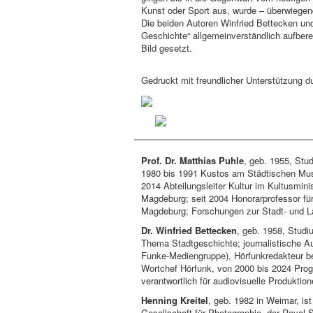
Kunst oder Sport aus, wurde – überwiegend
Die beiden Autoren Winfried Bettecken un
Geschichte“ allgemeinverständlich aufbereit
Bild gesetzt.
Gedruckt mit freundlicher Unterstützung d
Prof. Dr. Matthias Puhle
, geb. 1955, Stu
1980 bis 1991 Kustos am Städtischen M
2014 Abteilungsleiter Kultur im Kultusmin
Magdeburg; seit 2004 Honorarprofessor für
Magdeburg; Forschungen zur Stadt- und La
Dr. Winfried Bettecken
, geb. 1958, Stud
Thema Stadtgeschichte; journalistische 
Funke-Mediengruppe), Hörfunkredakteur b
Wortchef Hörfunk, von 2000 bis 2024 Pr
verantwortlich für audiovisuelle Produkti
Henning Kreitel
, geb. 1982 in Weimar, ist
Gesellschaft für Photographie, der Royal