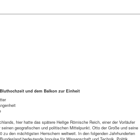
luthochzeit und dem Balkon zur Einheit
tter
angenheit
e
hlands, hier hatte das spätere Heilige Römische Reich, einer der Vorläufer
r seinen geografischen und politischen Mittelpunkt. Otto der Große und seine
0 zu den mächtigsten Herrschern weltweit. In den folgenden Jahrhunderten
 Bundesland bedeutende Impulse für Wissenschaft und Technik, Politik,