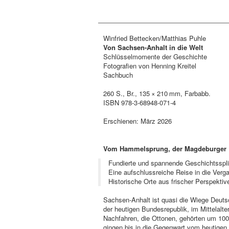
Winfried Bettecken/Matthias Puhle
Von Sachsen-Anhalt in die Welt
Schlüsselmomente der Geschichte
Fotografien von Henning Kreitel
Sachbuch
260 S., Br., 135 × 210 mm, Farbabb.
ISBN 978-3-68948-071-4
Erschienen: März 2026
Vom Hammelsprung, der Magdeburger B
Fundierte und spannende Geschichtsspli
Eine aufschlussreiche Reise in die Verg
Historische Orte aus frischer Perspektiv
Sachsen-Anhalt ist quasi die Wiege Deutsc
der heutigen Bundesrepublik, im Mittelalte
Nachfahren, die Ottonen, gehörten um 100
gingen bis in die Gegenwart vom heutigen