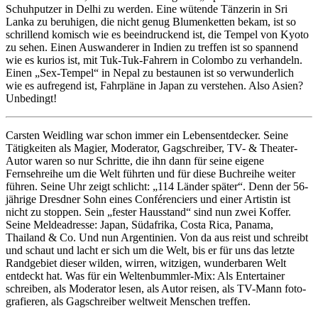
Schuhputzer in Delhi zu werden. Eine wütende Tänzerin in Sri
Lanka zu beruhigen, die nicht genug Blumenketten bekam, ist so
schrillend komisch wie es beeindruckend ist, die Tempel von Kyoto
zu sehen. Einen Auswanderer in Indien zu treffen ist so spannend
wie es kurios ist, mit Tuk-Tuk-Fahrern in Colombo zu verhandeln.
Einen „Sex-Tempel“ in Nepal zu bestaunen ist so verwunderlich
wie es aufregend ist, Fahrpläne in Japan zu verstehen. Also Asien?
Unbedingt!
Carsten Weidling war schon immer ein Lebensentdecker. Seine
Tätigkeiten als Magier, Moderator, Gagschreiber, TV- & Theater-
Autor waren so nur Schritte, die ihn dann für seine eigene
Fernsehreihe um die Welt führten und für diese Buchreihe weiter
führen. Seine Uhr zeigt schlicht: „114 Länder später“. Denn der 56-
jährige Dresdner Sohn eines Conférenciers und einer Artistin ist
nicht zu stoppen. Sein „fester Hausstand“ sind nun zwei Koffer.
Seine Meldeadresse: Japan, Südafrika, Costa Rica, Panama,
Thailand & Co. Und nun Argentinien. Von da aus reist und schreibt
und schaut und lacht er sich um die Welt, bis er für uns das letzte
Randgebiet dieser wilden, wirren, witzigen, wunder­baren Welt
entdeckt hat. Was für ein Weltenbummler-Mix: Als Entertainer
schreiben, als Moderator lesen, als Autor reisen, als TV-Mann foto­
grafieren, als Gagschreiber weltweit Menschen treffen.