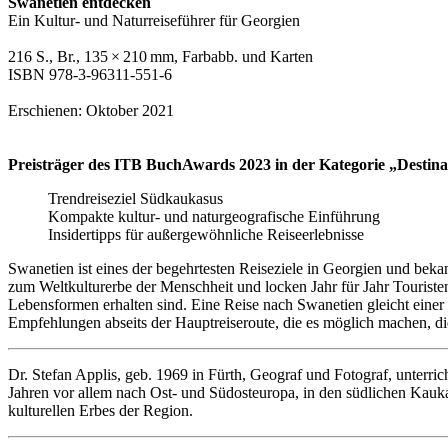
Swanetien entdecken
Ein Kultur- und Naturreiseführer für Georgien
216 S., Br., 135 × 210 mm, Farbabb. und Karten
ISBN 978-3-96311-551-6
Erschienen: Oktober 2021
Preisträger des ITB BuchAwards 2023 in der Kategorie „Destin
Trendreiseziel Südkaukasus
Kompakte kultur- und naturgeografische Einführung
Insidertipps für außergewöhnliche Reiseerlebnisse
Swanetien ist eines der begehrtesten Reiseziele in Georgien und bek
zum Weltkulturerbe der Menschheit und locken Jahr für Jahr Touriste
Lebensformen erhalten sind. Eine Reise nach Swanetien gleicht einer
Empfehlungen abseits der Hauptreiseroute, die es möglich machen, die
Dr. Stefan Applis, geb. 1969 in Fürth, Geograf und Fotograf, unterric
Jahren vor allem nach Ost- und Südosteuropa, in den südlichen Kauk
kulturellen Erbes der Region.