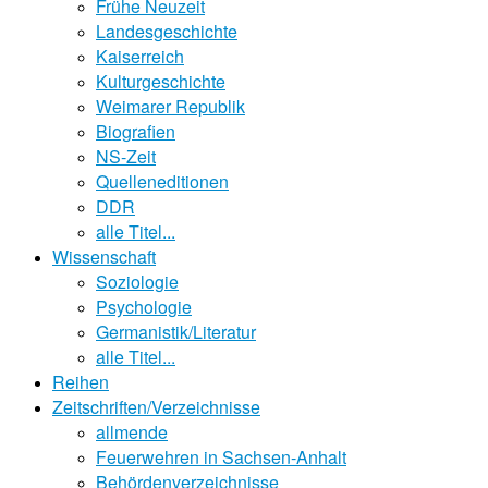
Frühe Neuzeit
Landesgeschichte
Kaiserreich
Kulturgeschichte
Weimarer Republik
Biografien
NS-Zeit
Quelleneditionen
DDR
alle Titel...
Wissenschaft
Soziologie
Psychologie
Germanistik/Literatur
alle Titel...
Reihen
Zeitschriften/Verzeichnisse
allmende
Feuerwehren in Sachsen-Anhalt
Behördenverzeichnisse