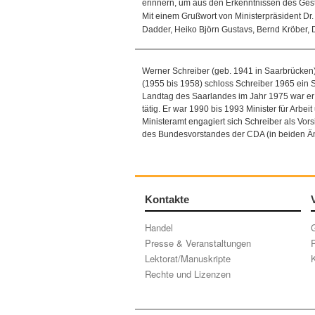
erinnern, um aus den Erkenntnissen des Gest
Mit einem Grußwort von Ministerpräsident Dr.
Dadder, Heiko Björn Gustavs, Bernd Kröber, D
Werner Schreiber (geb. 1941 in Saarbrücken)
(1955 bis 1958) schloss Schreiber 1965 ein S
Landtag des Saarlandes im Jahr 1975 war er 
tätig. Er war 1990 bis 1993 Minister für Ar
Ministeramt engagiert sich Schreiber als Vorsit
des Bundesvorstandes der CDA (in beiden Äm
Kontakte
Handel
Presse & Veranstaltungen
P
Lektorat/Manuskripte
K
Rechte und Lizenzen