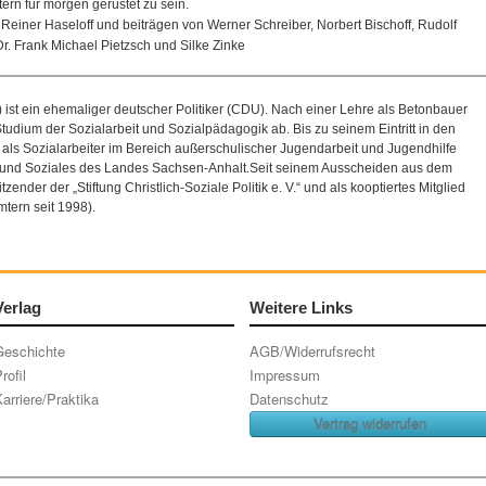
ern für morgen gerüstet zu sein.
 Reiner Haseloff und beiträgen von Werner Schreiber, Norbert Bischoff, Rudolf
r. Frank Michael Pietzsch und Silke Zinke
 ist ein ehemaliger deutscher Politiker (CDU). Nach einer Lehre als Betonbauer
tudium der Sozialarbeit und Sozialpädagogik ab. Bis zu seinem Eintritt in den
als Sozialarbeiter im Bereich außerschulischer Jugendarbeit und Jugendhilfe
beit und Soziales des Landes Sachsen-Anhalt.Seit seinem Ausscheiden aus dem
zender der „Stiftung Christlich-Soziale Politik e. V.“ und als kooptiertes Mitglied
tern seit 1998).
Verlag
Weitere Links
Geschichte
AGB/Widerrufsrecht
rofil
Impressum
arriere/Praktika
Datenschutz
Vertrag widerrufen