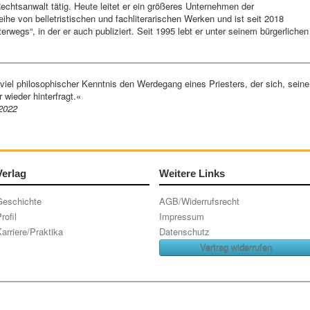
echtsanwalt tätig. Heute leitet er ein größeres Unternehmen der
eihe von belletristischen und fachliterarischen Werken und ist seit 2018
rwegs“, in der er auch publiziert. Seit 1995 lebt er unter seinem bürgerlichen
 viel philosophischer Kenntnis den Werdegang eines Priesters, der sich, seine
wieder hinterfragt.«
.2022
Verlag
Weitere Links
Geschichte
AGB/Widerrufsrecht
rofil
Impressum
arriere/Praktika
Datenschutz
Vertrag widerrufen