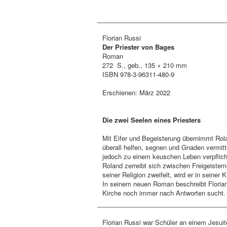
Florian Russi
Der Priester von Bages
Roman
272 S., geb., 135 × 210 mm
ISBN 978-3-96311-480-9
Erschienen: März 2022
Die zwei Seelen eines Priesters
Mit Eifer und Begeisterung übernimmt Rola
überall helfen, segnen und Gnaden vermitte
jedoch zu einem keuschen Leben verpflicht
Roland zerreibt sich zwischen Freigeister
seiner Religion zweifelt, wird er in seiner
In seinem neuen Roman beschreibt Florian 
Kirche noch immer nach Antworten sucht.
Florian Russi war Schüler an einem Jesuit