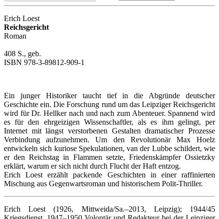
Erich Loest
Reichsgericht
Roman
408 S., geb.
ISBN 978-3-89812-909-1
Ein junger Historiker taucht tief in die Abgründe deutscher
Geschichte ein. Die Forschung rund um das Leipziger Reichsgericht
wird für Dr. Hellker nach und nach zum Abenteuer. Spannend wird
es für den ehrgeizigen Wissenschaftler, als es ihm gelingt, per
Internet mit längst verstorbenen Gestalten dramatischer Prozesse
Verbindung aufzunehmen. Um den Revolutionär Max Hoelz
entwickeln sich kuriose Spekulationen, van der Lubbe schildert, wie
er den Reichstag in Flammen setzte, Friedenskämpfer Ossietzky
erklärt, warum er sich nicht durch Flucht der Haft entzog.
Erich Loest erzählt packende Geschichten in einer raffinierten
Mischung aus Gegenwartsroman und historischem Polit-Thriller.
Erich Loest (1926, Mittweida/Sa.–2013, Leipzig); 1944/45
Kriegsdienst, 1947–1950 Volontär und Redakteur bei der Leipziger