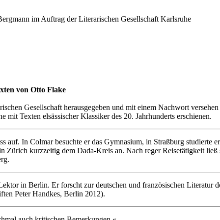
rgmann im Auftrag der Literarischen Gesellschaft Karlsruhe
exten von Otto Flake
arischen Gesellschaft herausgegeben und mit einem Nachwort versehen 
e mit Texten elsässischer Klassiker des 20. Jahrhunderts erschienen.
 auf. In Colmar besuchte er das Gymnasium, in Straßburg studierte er
in Zürich kurzzeitig dem Dada-Kreis an. Nach reger Reisetätigkeit lie
rg.
r Lektor in Berlin. Er forscht zur deutschen und französischen Literatur
ften Peter Handkes, Berlin 2012).
chmal auch kritischen Bemerkungen.«