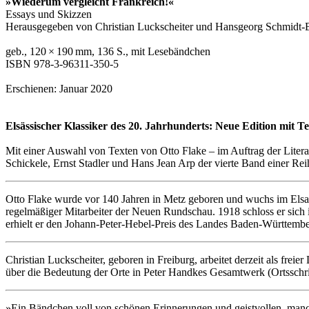
»Wiederum vergleicht Frankreich!«
Essays und Skizzen
Herausgegeben von Christian Luckscheiter und Hansgeorg Schmidt-Be
geb., 120 × 190 mm, 136 S., mit Lesebändchen
ISBN 978-3-96311-350-5
Erschienen: Januar 2020
Elsässischer Klassiker des 20. Jahrhunderts: Neue Edition mit T
Mit einer Auswahl von Texten von Otto Flake – im Auftrag der Liter
Schickele, Ernst Stadler und Hans Jean Arp der vierte Band einer Reih
Otto Flake wurde vor 140 Jahren in Metz geboren und wuchs im Elsass
regelmäßiger Mitarbeiter der Neuen Rundschau. 1918 schloss er sich 
erhielt er den Johann-Peter-Hebel-Preis des Landes Baden-Württembe
Christian Luckscheiter, geboren in Freiburg, arbeitet derzeit als freie
über die Bedeutung der Orte in Peter Handkes Gesamtwerk (Ortsschri
»Ein Bändchen voll von schönen Erinnerungen und geistvollen, man