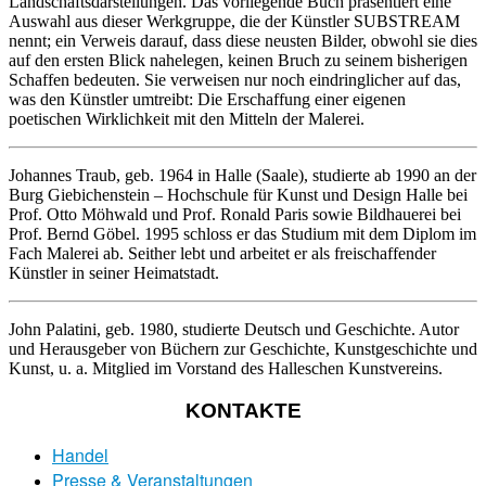
Landschaftsdarstellungen. Das vorliegende Buch präsentiert eine
Auswahl aus dieser Werkgruppe, die der Künstler SUBSTREAM
nennt; ein Verweis darauf, dass diese neusten Bilder, obwohl sie dies
auf den ersten Blick nahelegen, keinen Bruch zu seinem bisherigen
Schaffen bedeuten. Sie verweisen nur noch eindringlicher auf das,
was den Künstler umtreibt: Die Erschaffung einer eigenen
poetischen Wirklichkeit mit den Mitteln der Malerei.
Johannes Traub, geb. 1964 in Halle (Saale), studierte ab 1990 an der
Burg Giebichenstein – Hochschule für Kunst und Design Halle bei
Prof. Otto Möhwald und Prof. Ronald Paris sowie Bildhauerei bei
Prof. Bernd Göbel. 1995 schloss er das Studium mit dem Diplom im
Fach Malerei ab. Seither lebt und arbeitet er als freischaffender
Künstler in seiner Heimatstadt.
John Palatini, geb. 1980, studierte Deutsch und Geschichte. Autor
und Herausgeber von Büchern zur Geschichte, Kunstgeschichte und
Kunst, u. a. Mitglied im Vorstand des Halleschen Kunstvereins.
KONTAKTE
Handel
Presse & Veranstaltungen