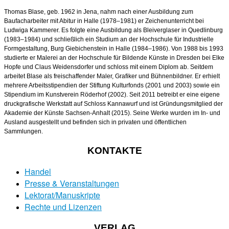
Thomas Blase, geb. 1962 in Jena, nahm nach einer Ausbildung zum
Baufacharbeiter mit Abitur in Halle (1978–1981) er Zeichenunterricht bei
Ludwiga Kammerer. Es folgte eine Ausbildung als Bleiverglaser in Quedlinburg
(1983–1984) und schließlich ein Studium an der Hochschule für Industrielle
Formgestaltung, Burg Giebichenstein in Halle (1984–1986). Von 1988 bis 1993
studierte er Malerei an der Hochschule für Bildende Künste in Dresden bei Elke
Hopfe und Claus Weidensdorfer und schloss mit einem Diplom ab. Seitdem
arbeitet Blase als freischaffender Maler, Grafiker und Bühnenbildner. Er erhielt
mehrere Arbeitsstipendien der Stiftung Kulturfonds (2001 und 2003) sowie ein
Stipendium im Kunstverein Röderhof (2002). Seit 2011 betreibt er eine eigene
druckgrafische Werkstatt auf Schloss Kannawurf und ist Gründungsmitglied der
Akademie der Künste Sachsen-Anhalt (2015). Seine Werke wurden im In- und
Ausland ausgestellt und befinden sich in privaten und öffentlichen
Sammlungen.
KONTAKTE
Handel
Presse & Veranstaltungen
Lektorat/Manuskripte
Rechte und Lizenzen
VERLAG