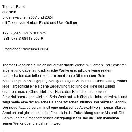
Thomas Blase
querfeld
Bilder zwischen 2007 und 2024
mit Texten von Norbert Eisold und Uwe Gellner
172 S., geb., 240 x 300 mm
ISBN 978-3-68948-005-9
Erschienen: November 2024
Thomas Blase ist ein Maler, der auf abstrakte Weise mit Farben und Schichten
arbeitet und dabei atmosphärische Werke erschafft, die keine realen
Landschaften darstellen, sondern emotionale Stimmungen. Sein
Schaffensprozess ist geprägt von geduldigem Aufbau und Übermalung, wobei
jede Farbschicht eine eigene Bedeutung trägt und die Tiefe des Bildes
erfahrbar macht. Ohne Titel lässt Blase den Betrachter frei, eigene
Assoziationen zu entwickeln. Sein Werk hat sich über die Jahre entwickelt und
zeigt heute eine dynamische Balance zwischen Intuition und präziser Technik.
Der neue Katalog versammelt eine umfassende Auswahl von Thomas Blases
Arbeiten und gibt einen tiefen Einblick in die Entwicklung seiner Malerei. Die
Sammlung dokumentiert seinen einzigartigen Stil und die Transformation
seiner Werke über die Jahre hinweg.