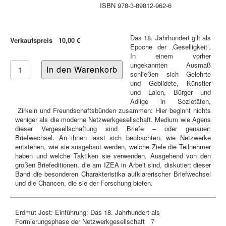
ISBN 978-3-89812-962-6
Das 18. Jahrhundert gilt als
Verkaufspreis
10,00 €
Epoche der ‚Geselligkeit‘.
In einem vorher
ungekannten Ausmaß
schließen sich Gelehrte
und Gebildete, Künstler
und Laien, Bürger und
Adlige in Sozietäten,
Zirkeln und Freundschaftsbünden zusammen: Hier beginnt nichts
weniger als die moderne Netzwerkgesellschaft. Medium wie Agens
dieser Vergesellschaftung sind Briefe – oder genauer:
Briefwechsel. An ihnen lässt sich beobachten, wie Netzwerke
entstehen, wie sie ausgebaut werden, welche Ziele die Teilnehmer
haben und welche Taktiken sie verwenden. Ausgehend von den
großen Briefeditionen, die am IZEA in Arbeit sind, diskutiert dieser
Band die besonderen Charakteristika aufklärerischer Briefwechsel
und die Chancen, die sie der Forschung bieten.
Erdmut Jost: Einführung: Das 18. Jahrhundert als
Formierungsphase der Netzwerkgesellschaft 7