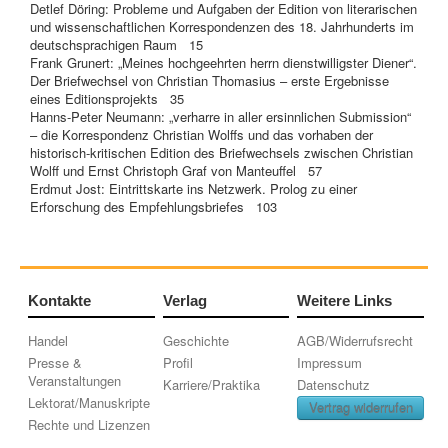
Detlef Döring: Probleme und Aufgaben der Edition von literarischen
und wissenschaftlichen Korrespondenzen des 18. Jahrhunderts im
deutschsprachigen Raum 15
Frank Grunert: „Meines hochgeehrten herrn dienstwilligster Diener“.
Der Briefwechsel von Christian Thomasius – erste Ergebnisse
eines Editionsprojekts 35
Hanns-Peter Neumann: „verharre in aller ersinnlichen Submission“
– die Korrespondenz Christian Wolffs und das vorhaben der
historisch-kritischen Edition des Briefwechsels zwischen Christian
Wolff und Ernst Christoph Graf von Manteuffel 57
Erdmut Jost: Eintrittskarte ins Netzwerk. Prolog zu einer
Erforschung des Empfehlungsbriefes 103
Kontakte
Verlag
Weitere Links
Handel
Geschichte
AGB/Widerrufsrecht
Presse &
Profil
Impressum
Veranstaltungen
Karriere/Praktika
Datenschutz
Lektorat/Manuskripte
Vertrag widerrufen
Rechte und Lizenzen