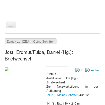
LITERATUR
REISEN
BILDBAND
KUNST
Zurück zu: IZEA – Kleine Schriften
GESCHICHTE
WISSENSCHAFT
REIHEN
Jost, Erdmut/Fulda, Daniel (Hg.):
ZEITSCHRIFTEN/VERZEICHNISSE
Briefwechsel
Erdmut
Jost/Daniel Fulda (Hg.)
Briefwechsel
Zur Netzwerkbildung in der
Aufklärung
IZEA – Kleine Schriften
4/2012
144 S., Br., 130 x 210 mm