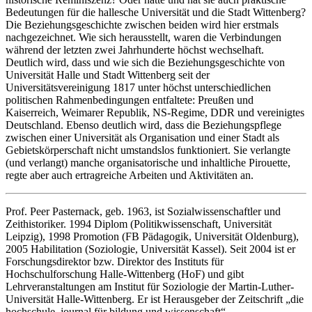
Bedeutungen für die hallesche Universität und die Stadt Wittenberg?
Die Beziehungsgeschichte zwischen beiden wird hier erstmals
nachgezeichnet. Wie sich herausstellt, waren die Verbindungen
während der letzten zwei Jahrhunderte höchst wechselhaft.
Deutlich wird, dass und wie sich die Beziehungsgeschichte von
Universität Halle und Stadt Wittenberg seit der
Universitätsvereinigung 1817 unter höchst unterschiedlichen
politischen Rahmenbedingungen entfaltete: Preußen und
Kaiserreich, Weimarer Republik, NS-Regime, DDR und vereinigtes
Deutschland. Ebenso deutlich wird, dass die Beziehungspflege
zwischen einer Universität als Organisation und einer Stadt als
Gebietskörperschaft nicht umstandslos funktioniert. Sie verlangte
(und verlangt) manche organisatorische und inhaltliche Pirouette,
regte aber auch ertragreiche Arbeiten und Aktivitäten an.
Prof. Peer Pasternack, geb. 1963, ist Sozialwissenschaftler und
Zeithistoriker. 1994 Diplom (Politikwissenschaft, Universität
Leipzig), 1998 Promotion (FB Pädagogik, Universität Oldenburg),
2005 Habilitation (Soziologie, Universität Kassel). Seit 2004 ist er
Forschungsdirektor bzw. Direktor des Instituts für
Hochschulforschung Halle-Wittenberg (HoF) und gibt
Lehrveranstaltungen am Institut für Soziologie der Martin-Luther-
Universität Halle-Wittenberg. Er ist Herausgeber der Zeitschrift „die
hochschule. journal für bildung und wissenschaft“.