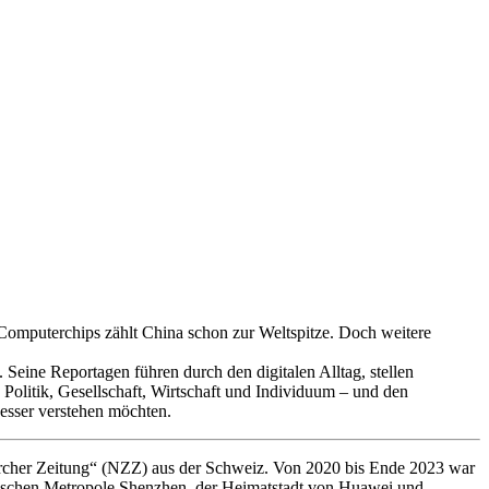
 Computerchips zählt China schon zur Weltspitze. Doch weitere
Seine Reportagen führen durch den digitalen Alltag, stellen
 Politik, Gesellschaft, Wirtschaft und Individuum – und den
besser verstehen möchten.
n Zürcher Zeitung“ (NZZ) aus der Schweiz. Von 2020 bis Ende 2023 war
sischen Metropole Shenzhen, der Heimatstadt von Huawei und