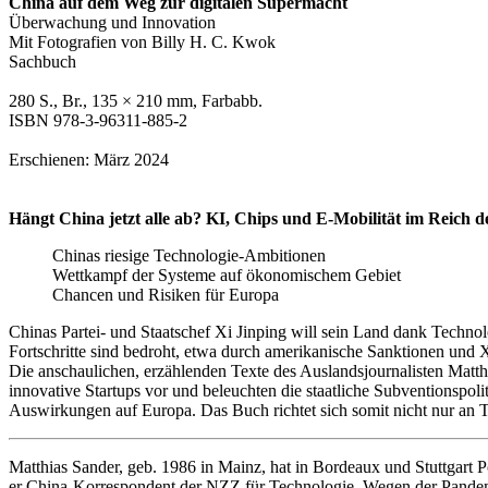
China auf dem Weg zur digitalen Supermacht
Überwachung und Innovation
Mit Fotografien von Billy H. C. Kwok
Sachbuch
280 S., Br., 135 × 210 mm, Farbabb.
ISBN 978-3-96311-885-2
Erschienen: März 2024
Hängt China jetzt alle ab? KI, Chips und E-Mobilität im Reich d
Chinas riesige Technologie-Ambitionen
Wettkampf der Systeme auf ökonomischem Gebiet
Chancen und Risiken für Europa
Chinas Partei- und Staatschef Xi Jinping will sein Land dank Techno
Fortschritte sind bedroht, etwa durch amerikanische Sanktionen und X
Die anschaulichen, erzählenden Texte des Auslandsjournalisten Matth
innovative Startups vor und beleuchten die staatliche Subventionspoli
Auswirkungen auf Europa. Das Buch richtet sich somit nicht nur an Te
Matthias Sander, geb. 1986 in Mainz, hat in Bordeaux und Stuttgart P
er China-Korrespondent der NZZ für Technologie. Wegen der Pandemi