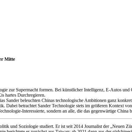
er Mitte
logie zur Supermacht formen. Bei künstlicher Intelligenz, E-Autos und
is hartes Durchregieren.
ias Sander beleuchten Chinas technologische Ambitionen ganz konkret. 
tik. Dabei betrachtet Sander Technologie stets im größeren Kontext von
chnologie-Interessierte, sondern an alle, die das gegenwärtige China 
olitik und Soziologie studiert. Er ist seit 2014 Journalist der „Neue
e berichtete er zunächst aus Taiwan; ab 2021 dann aus der südchine