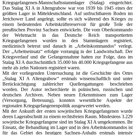
Kriegsgefangenen-Mannschaftsstammlager (Stalag) eingerichtet.
Das Stalag XI A in Altengrabow war von 1939 bis 1945 eines der
größten Lager in Mitteldeutschland. Auf unfruchtbarem Boden im
Jerichower Land angelegt, sollte es sich während des Krieges zu
einem bedeutenden Arbeitskräftereservoir für große Teile der
preußischen Provinz Sachsen entwickeln. Die vom Oberkommando
der Wehrmacht in das Deutsche Reich transportierten
Kriegsgefangenen wurden in den Stammlagern registriert,
medizinisch betreut und danach in „Arbeitskommandos“ verlegt.
Der „Arbeitseinsatz“ erfolgte vorrangig in der Landwirtschaft. Der
Kriegsverlauf und die Gefangennahme hatten zur Folge, dass im
Stalag XI A durchschnittlich 35.000 bis 40.000 Kriegsgefangene aus
mehr als zehn Nationen registriert waren.
Mit der vorliegenden Untersuchung ist die Geschichte des Ortes
„Stalag XI A Altengrabow“ erstmals wissenschaftlich und unter
Berücksichtigung zahlreicher Quellengattungen beschrieben
worden. Der Autor recherchierte in polnischen, russischen und
deutschen Archiven. Neben neuen Erkenntnissen zum Lager
(Versorgung, Betreuung), konnten wesentliche Aspekte der
regionalen Kriegsgefangenenpolitik ausgewertet werden.
Mit der Ankunft der ersten sowjetischen Kriegsgefangenen wurde
deren Lagerabschnitt zu einem rechtsfreien Raum. Mindestens 3.229
sowjetische Kriegsgefangene sind im Stalag XI A umgekommen. Ihr
Einsatz, die Behandlung im Lager und in den Arbeitskommandos ist
für das Gebiet des heutigen Sachsen-Anhalts erstmals intensiv