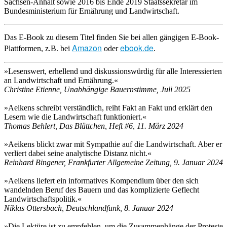
Sachsen-Anhalt sowie 2016 bis Ende 2019 Staatssekretär im
Bundesministerium für Ernährung und Landwirtschaft.
Das E-Book zu diesem Titel finden Sie bei allen gängigen E-Book-
Amazon
ebook.de
Plattformen, z.B. bei
oder
.
»Lesenswert, erhellend und diskussionswürdig für alle Interessierten
an Landwirtschaft und Ernährung.«
Christine Etienne, Unabhängige Bauernstimme, Juli 2025
»Aeikens schreibt verständlich, reiht Fakt an Fakt und erklärt den
Lesern wie die Landwirtschaft funktioniert.«
Thomas Behlert, Das Blättchen, Heft #6, 11. März 2024
»Aeikens blickt zwar mit Sympathie auf die Landwirtschaft. Aber er
verliert dabei seine analytische Distanz nicht.«
Reinhard Bingener, Frankfurter Allgemeine Zeitung, 9. Januar 2024
»Aeikens liefert ein informatives Kompendium über den sich
wandelnden Beruf des Bauern und das komplizierte Geflecht
Landwirtschaftspolitik.«
Niklas Ottersbach, Deutschlandfunk, 8. Januar 2024
»Die Lektüre ist zu empfehlen, um die Zusammenhänge der Proteste