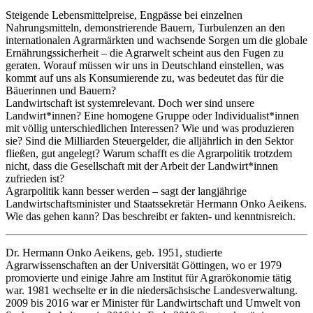
Steigende Lebensmittelpreise, Engpässe bei einzelnen
Nahrungsmitteln, demonstrierende Bauern, Turbulenzen an den
internationalen Agrarmärkten und wachsende Sorgen um die globale
Ernährungssicherheit – die Agrarwelt scheint aus den Fugen zu
geraten. Worauf müssen wir uns in Deutschland einstellen, was
kommt auf uns als Konsumierende zu, was bedeutet das für die
Bäuerinnen und Bauern?
Landwirtschaft ist systemrelevant. Doch wer sind unsere
Landwirt*innen? Eine homogene Gruppe oder Individualist*innen
mit völlig unterschiedlichen Interessen? Wie und was produzieren
sie? Sind die Milliarden Steuergelder, die alljährlich in den Sektor
fließen, gut angelegt? Warum schafft es die Agrarpolitik trotzdem
nicht, dass die Gesellschaft mit der Arbeit der Landwirt*innen
zufrieden ist?
Agrarpolitik kann besser werden – sagt der langjährige
Landwirtschaftsminister und Staatssekretär Hermann Onko Aeikens.
Wie das gehen kann? Das beschreibt er fakten- und kenntnisreich.
Dr. Hermann Onko Aeikens
, geb. 1951, studierte
Agrarwissenschaften an der Universität Göttingen, wo er 1979
promovierte und einige Jahre am Institut für Agrarökonomie tätig
war. 1981 wechselte er in die niedersächsische Landesverwaltung.
2009 bis 2016 war er Minister für Landwirtschaft und Umwelt von