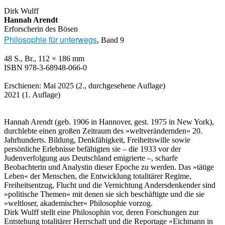
Dirk Wulff
Hannah Arendt
Erforscherin des Bösen
Philosophie für unterwegs
, Band 9
48 S., Br., 112 × 186 mm
ISBN 978-3-68948-066-0
Erschienen: Mai 2025 (2., durchgesehene Auflage)
2021 (1. Auflage)
Hannah Arendt (geb. 1906 in Hannover, gest. 1975 in New York),
durchlebte einen großen Zeitraum des »weltverändernden« 20.
Jahrhunderts. Bildung, Denkfähigkeit, Freiheitswille sowie
persönliche Erlebnisse befähigten sie – die 1933 vor der
Judenverfolgung aus Deutschland emigrierte –, scharfe
Beobachterin und Analystin dieser Epoche zu werden. Das »tätige
Leben« der Menschen, die Entwicklung totalitärer Regime,
Freiheitsentzug, Flucht und die Vernichtung Andersdenkender sind
»politische Themen« mit denen sie sich beschäftigte und die sie
»weltloser, akademischer« Philosophie vorzog.
Dirk Wulff stellt eine Philosophin vor, deren Forschungen zur
Entstehung totalitärer Herrschaft und die Reportage »Eichmann in