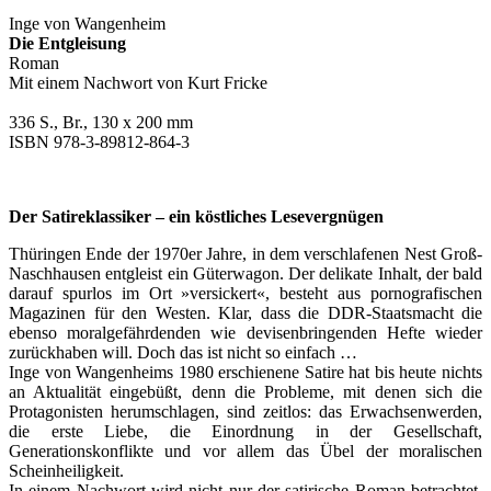
Inge von Wangenheim
Die Entgleisung
Roman
Mit einem Nachwort von Kurt Fricke
336 S., Br., 130 x 200 mm
ISBN 978-3-89812-864-3
Der Satireklassiker – ein köstliches Lesevergnügen
Thüringen Ende der 1970er Jahre, in dem verschlafenen Nest Groß-
Naschhausen entgleist ein Güterwagon. Der delikate Inhalt, der bald
darauf spurlos im Ort »versickert«, besteht aus pornografischen
Magazinen für den Westen. Klar, dass die DDR-Staatsmacht die
ebenso moralgefährdenden wie devisenbringenden Hefte wieder
zurückhaben will. Doch das ist nicht so einfach …
Inge von Wangenheims 1980 erschienene Satire hat bis heute nichts
an Aktualität eingebüßt, denn die Probleme, mit denen sich die
Protagonisten herumschlagen, sind zeitlos: das Erwachsenwerden,
die erste Liebe, die Einordnung in der Gesellschaft,
Generationskonflikte und vor allem das Übel der moralischen
Scheinheiligkeit.
In einem Nachwort wird nicht nur der satirische Roman betrachtet,