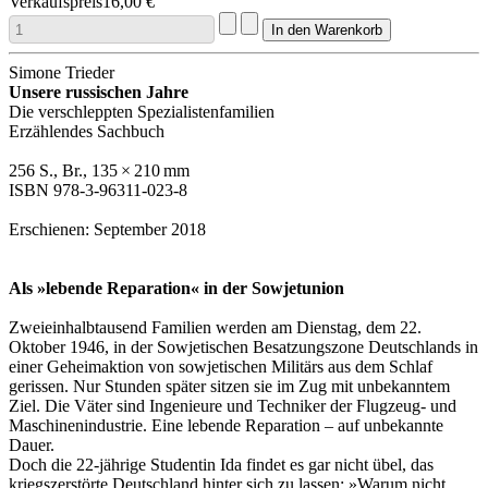
Verkaufspreis
16,00 €
Simone Trieder
Unsere russischen Jahre
Die verschleppten Spezialistenfamilien
Erzählendes Sachbuch
256 S., Br., 135 × 210 mm
ISBN 978-3-96311-023-8
Erschienen: September 2018
Als »lebende Reparation« in der Sowjetunion
Zweieinhalbtausend Familien werden am Dienstag, dem 22.
Oktober 1946, in der Sowjetischen Besatzungszone Deutschlands in
einer Geheimaktion von sowjetischen Militärs aus dem Schlaf
gerissen. Nur Stunden später sitzen sie im Zug mit unbekanntem
Ziel. Die Väter sind Ingenieure und Techniker der Flugzeug- und
Maschinenindustrie. Eine lebende Reparation – auf unbekannte
Dauer.
Doch die 22-jährige Studentin Ida findet es gar nicht übel, das
kriegszerstörte Deutschland hinter sich zu lassen: »Warum nicht