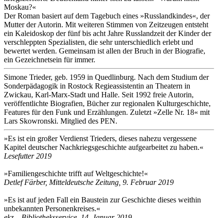
Moskau?«
Der Roman basiert auf dem Tagebuch eines »Russlandkindes«, der
Mutter der Autorin. Mit weiteren Stimmen von Zeitzeugen entsteht
ein Kaleidoskop der fünf bis acht Jahre Russlandzeit der Kinder der
verschleppten Spezialisten, die sehr unterschiedlich erlebt und
bewertet werden. Gemeinsam ist allen der Bruch in der Biografie,
ein Gezeichnetsein für immer.
Simone Trieder, geb. 1959 in Quedlinburg. Nach dem Studium der
Sonderpädagogik in Rostock Regieassistentin an Theatern in
Zwickau, Karl-Marx-Stadt und Halle. Seit 1992 freie Autorin,
veröffentlichte Biografien, Bücher zur regionalen Kulturgeschichte,
Features für den Funk und Erzählungen. Zuletzt »Zelle Nr. 18« mit
Lars Skowronski. Mitglied des PEN.
»Es ist ein großer Verdienst Trieders, dieses nahezu vergessene
Kapitel deutscher Nachkriegsgeschichte aufgearbeitet zu haben.«
Lesefutter 2019
»
Familiengeschichte trifft auf Weltgeschichte
!
«
Detlef Färber, Mitteldeutsche Zeitung, 9. Februar 2019
»Es ist auf jeden Fall ein Baustein zur Geschichte dieses weithin
unbekannten Personenkreises.«
ekz – Bibliotheksservice, 14. Januar 2019