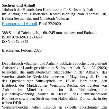
Sachsen und Anhalt
Jahrbuch der Historischen Kommission für Sachsen-Anhalt
Im Auftrag der Historischen Kommission hg. von Andreas Erb,
Bettina Seyderhelm und Christoph Volkmar
Sachsen und Anhalt
, Band 32/2020
388 S. + 16 Tafeln, geb., 160×245 mm, mit s/w- und Farbabb.
ISBN 978-3-96311-302-4
ISSN 0945-2842
Erschienen: Februar 2020
Das Jahrbuch »Sachsen und Anhalt« publiziert epochenübergreifend
Aufsätze zur Landesgeschichte in Sachsen-Anhalt. Band 32 (2020)
beleuchtet die mittelalterlichen Stadtrechte in der Altmark, das
vorreformatorische Niederkirchenwesen in Magdeburg, die Damen
des Quedlinburger Stiftskapitels im 15./16. Jahrhundert, den
Erstdruck des Magdeburger Weichbild-Rechts, die Fürsten von
Anhalt im Mittelalter und im 18. Jahrhundert, die
(Bauhaus-)Wohnung Müller in Dessau, das Schiffshebewerk
Rothensee sowie den Streit um den Halberstädter Domschatz in der
frühen DDR.
Werkstattberichte geben Einblick in aktuelle Forschungen zur