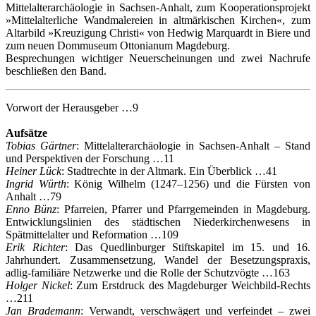
Mittelalterarchäologie in Sachsen-Anhalt, zum Kooperationsprojekt
»Mittelalterliche Wandmalereien in altmärkischen Kirchen«, zum
Altarbild »Kreuzigung Christi« von Hedwig Marquardt in Biere und
zum neuen Dommuseum Ottonianum Magdeburg.
Besprechungen wichtiger Neuerscheinungen und zwei Nachrufe
beschließen den Band.
Vorwort der Herausgeber …9
Aufsätze
Tobias Gärtner
: Mittelalterarchäologie in Sachsen-Anhalt – Stand
und Perspektiven der Forschung …11
Heiner Lück
: Stadtrechte in der Altmark. Ein Überblick …41
Ingrid Würth
: König Wilhelm (1247–1256) und die Fürsten von
Anhalt …79
Enno Bünz
: Pfarreien, Pfarrer und Pfarrgemeinden in Magdeburg.
Entwicklungslinien des städtischen Niederkirchenwesens in
Spätmittelalter und Reformation …109
Erik Richter
: Das Quedlinburger Stiftskapitel im 15. und 16.
Jahrhundert. Zusammensetzung, Wandel der Besetzungspraxis,
adlig-familiäre Netzwerke und die Rolle der Schutzvögte …163
Holger Nickel
: Zum Erstdruck des Magdeburger Weichbild-Rechts
…211
Jan Brademann
: Verwandt, verschwägert und verfeindet – zwei