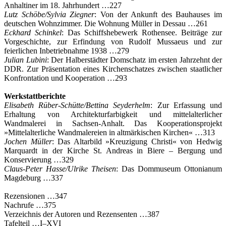
Anhaltiner im 18. Jahrhundert …227
Lutz Schöbe/Sylvia Ziegner
: Von der Ankunft des Bauhauses im
deutschen Wohnzimmer. Die Wohnung Müller in Dessau …261
Eckhard Schinkel
: Das Schiffshebewerk Rothensee. Beiträge zur
Vorgeschichte, zur Erfindung von Rudolf Mussaeus und zur
feierlichen Inbetriebnahme 1938 …279
Julian Lubini
: Der Halberstädter Domschatz im ersten Jahrzehnt der
DDR. Zur Präsentation eines Kirchenschatzes zwischen staatlicher
Konfrontation und Kooperation …293
Werkstattberichte
Elisabeth Rüber-Schütte/Bettina Seyderhelm
: Zur Erfassung und
Erhaltung von Architekturfarbigkeit und mittelalterlicher
Wandmalerei in Sachsen-Anhalt. Das Kooperationsprojekt
»Mittelalterliche Wandmalereien in altmärkischen Kirchen« …313
Jochen Müller
: Das Altarbild »Kreuzigung Christi« von Hedwig
Marquardt in der Kirche St. Andreas in Biere – Bergung und
Konservierung …329
Claus-Peter Hasse/Ulrike Theisen
: Das Dommuseum Ottonianum
Magdeburg …337
Rezensionen …347
Nachrufe …375
Verzeichnis der Autoren und Rezensenten …387
Tafelteil …I–XVI