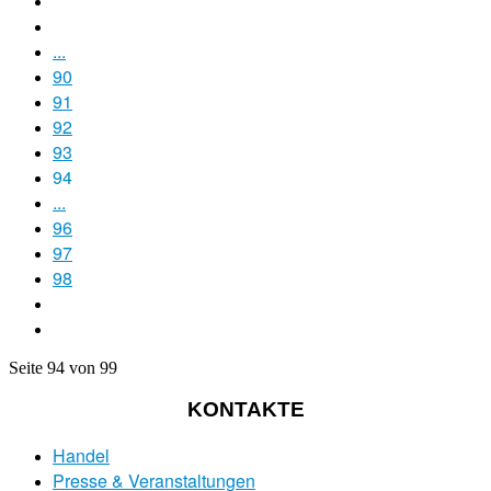
...
90
91
92
93
94
...
96
97
98
Seite 94 von 99
KONTAKTE
Handel
Presse & Veranstaltungen