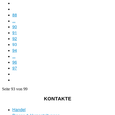
88
...
90
91
92
93
94
...
96
97
Seite 93 von 99
KONTAKTE
Handel