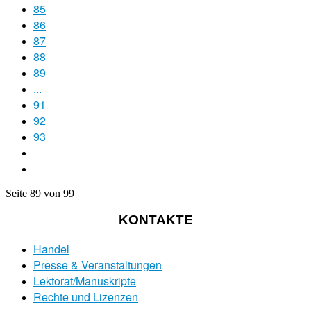
85
86
87
88
89
...
91
92
93
Seite 89 von 99
KONTAKTE
Handel
Presse & Veranstaltungen
Lektorat/Manuskripte
Rechte und Lizenzen