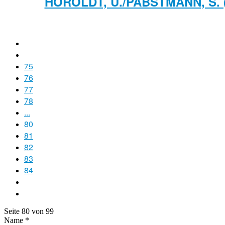
HÖROLDT, U./PABSTMANN, S.
75
76
77
78
...
80
81
82
83
84
Seite 80 von 99
Name
*