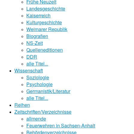
Frühe Neuzeit
Landesgeschichte
Kaiserreich
Kulturgeschichte
Weimarer Republik
Biografien
NS-Zeit
Quelleneditionen
DDR
alle Titel...
Wissenschaft
Soziologie
Psychologie
Germanistik/Literatur
alle Titel...
Reihen
Zeitschriften/Verzeichnisse
allmende
Feuerwehren in Sachsen-Anhalt
Behördenverzeichnisse