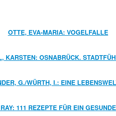
OTTE, EVA-MARIA: VOGELFALLE
L, KARSTEN: OSNABRÜCK. STADTFÜ
ER, G./WÜRTH, I.: EINE LEBENSWE
 RAY: 111 REZEPTE FÜR EIN GESUND